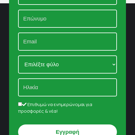
Επιθυμώ να ενημερώνομαι για
προσφορές & νέα!