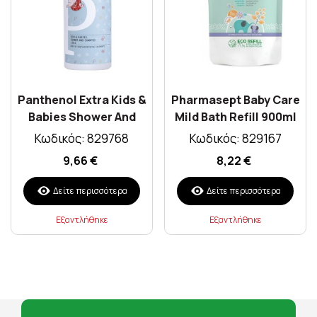
Panthenol Extra Kids &
Pharmasept Baby Care
Babies Shower And
Mild Bath Refill 900ml
Shampoo 2 In 1 1lt
Κωδικός: 829768
Κωδικός: 829167
9,66 €
8,22 €
Δείτε περισσότερα
Δείτε περισσότερα
Εξαντλήθηκε
Εξαντλήθηκε