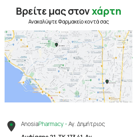
Βρείτε μας στον
χάρτη
Ανακαλύψτε Φαρμακείο κοντά σας
Anosia
Pharmacy -
Αγ. Δημήτριος
Αμφίσσης 21, ΤΚ 173 41, Αγ.