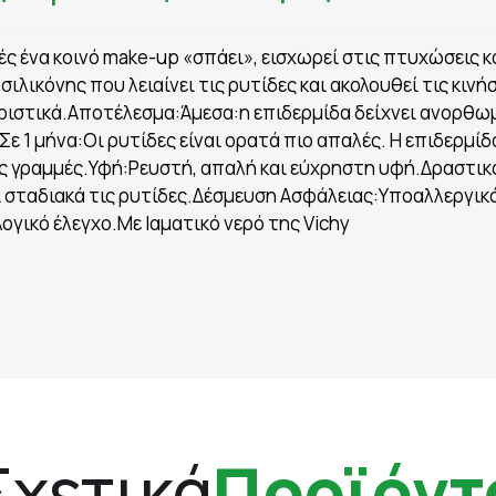
ές ένα κοινό make-up «σπάει», εισχωρεί στις πτυχώσεις κα
σιλικόνης που λειαίνει τις ρυτίδες και ακολουθεί τις κι
ριστικά.Αποτέλεσμα:Άμεσα:η επιδερμίδα δείχνει ανορθωμ
Σε 1 μήνα:Οι ρυτίδες είναι ορατά πιο απαλές. Η επιδερμίδ
ές γραμμές.Υφή:Ρευστή, απαλή και εύχρηστη υφή.Δραστικά
ι σταδιακά τις ρυτίδες.Δέσμευση Ασφάλειας:Υποαλλεργικ
ογικό έλεγχο.Με Ιαματικό νερό της Vichy
Σχετικά
Προϊόντ