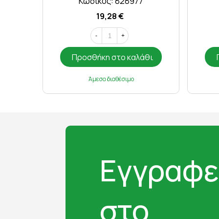
Κωδικός: 828977
19,28 €
-
+
Προσθήκη στο καλάθι
Άμεσα διαθέσιμο
Εγγραφε
στο