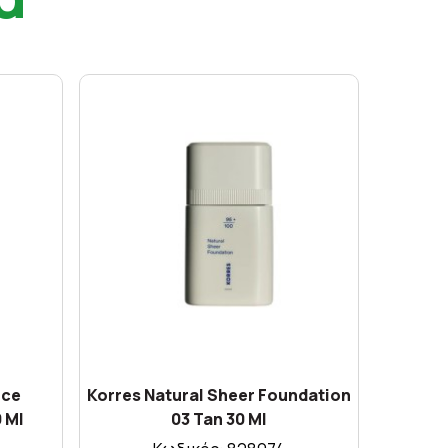
nce
Korres Natural Sheer Foundation
Korres 
 Ml
03 Tan 30 Ml