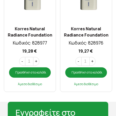
Korres Natural
Korres Natural
Radiance Foundation
Radiance Foundation
03 Tan 30 Ml
02 Mediun 30 Ml
Κωδικός: 828977
Κωδικός: 828976
19,28 €
19,27 €
-
+
-
+
Προσθήκη στο καλάθι
Προσθήκη στο καλάθι
Άμεσα διαθέσιμο
Άμεσα διαθέσιμο
Εγγραφείτε στο