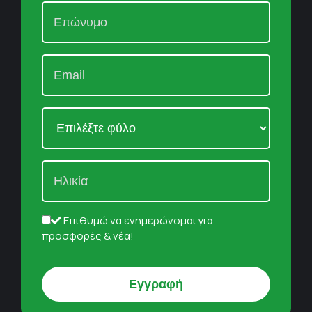
Επιθυμώ να ενημερώνομαι για
προσφορές & νέα!