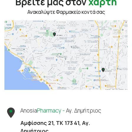
Βρείτε μας στον
χάρτη
Ανακαλύψτε Φαρμακείο κοντά σας
Anosia
Pharmacy -
Αγ. Δημήτριος
Αμφίσσης 21, ΤΚ 173 41, Αγ.
Δημήτριος