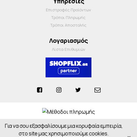
Υπηρεσίες
Επιστροφές Προϊόντων
Τρόποι Πληρωμής
Τρόποι Αποστολής
Λογαριασμός
Λίστα Επιθυμιών
Για να σου εξασφαλίσουμε μια κορυφαία εμπειρία,
Anosiapharmacy © 2026 - All Rights Reserved
Powered by
CloudOn
στο site μας χρησιμοποιούμε cookies.