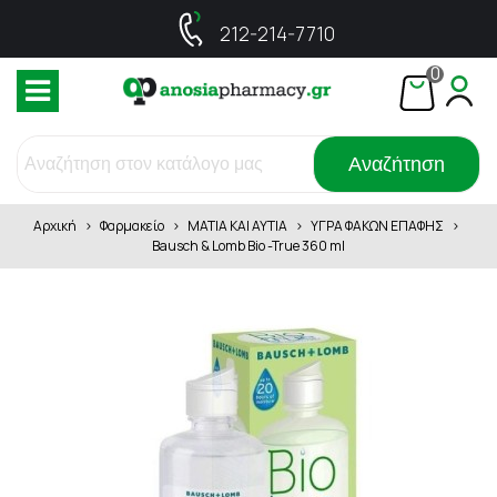
212-214-7710
0
Αναζήτηση
Αρχική
>
Φαρμακείο
>
ΜΑΤΙΑ ΚΑΙ ΑΥΤΙΑ
>
ΥΓΡΑ ΦΑΚΩΝ ΕΠΑΦΗΣ
>
Bausch & Lomb Bio -True 360 ml