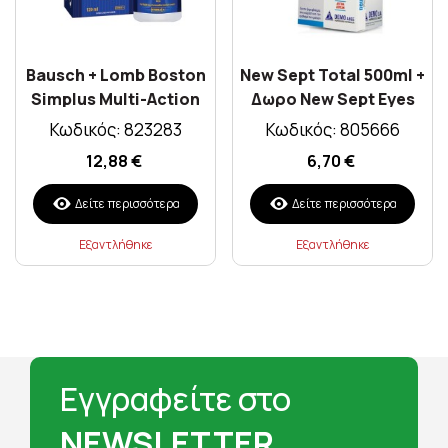
Bausch + Lomb Boston
New Sept Total 500ml +
Simplus Multi-Action
Δωρο New Sept Eyes
Solution 120ml
5amp X 0,5ml
Κωδικός: 823283
Κωδικός: 805666
12,88 €
6,70 €
Δείτε περισσότερα
Δείτε περισσότερα
Εξαντλήθηκε
Εξαντλήθηκε
Εγγραφείτε στο
NEWSLETTER