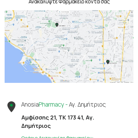
Ανακαλύψτε Φαρμακείο κοντά σας
Anosia
Pharmacy -
Αγ. Δημήτριος
Αμφίσσης 21, ΤΚ 173 41, Αγ.
Δημήτριος
Ωράριο Λειτουργίας Φαρμακείου: