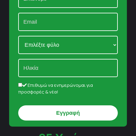
Επιθυμώ να ενημερώνομαι για
προσφορές & νέα!