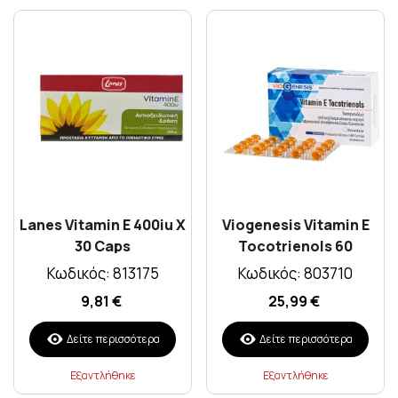
Lanes Vitamin E 400iu X
Viogenesis Vitamin E
30 Caps
Tocotrienols 60
softgels
Κωδικός: 813175
Κωδικός: 803710
9,81 €
25,99 €
Δείτε περισσότερα
Δείτε περισσότερα
Εξαντλήθηκε
Εξαντλήθηκε