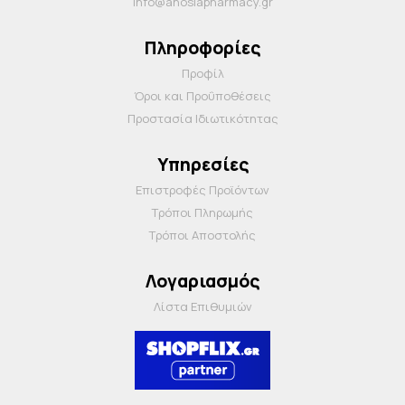
info@anosiapharmacy.gr
Πληροφορίες
Προφίλ
Όροι και Προΰποθέσεις
Προστασία Ιδιωτικότητας
Υπηρεσίες
Επιστροφές Προϊόντων
Τρόποι Πληρωμής
Τρόποι Αποστολής
Λογαριασμός
Λίστα Επιθυμιών