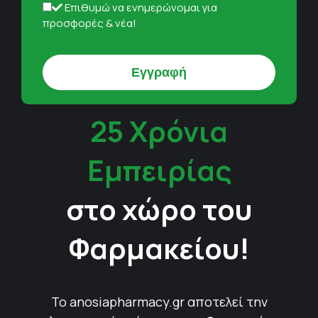
Επιθυμώ να ενημερώνομαι για
προσφορές & νέα!
25 Χρόνια
Εμπειρίας
στο χώρο του
Φαρμακείου!
Το anosiapharmacy.gr αποτελεί την