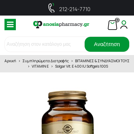
212-214-7710
0
Αναζήτηση
Αρχική
>
Συμπληρώματα Διατροφής
>
ΒΙΤΑΜΙΝΕΣ & ΣΥΝΔΥΑΣΜΟΙ ΤΟΥΣ
>
VITΑΜΙΝ E
>
Solgar Vit. E 400 IU Softgels 100S