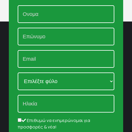
Επιθυμώ να ενημερώνομαι για
προσφορές & νέα!