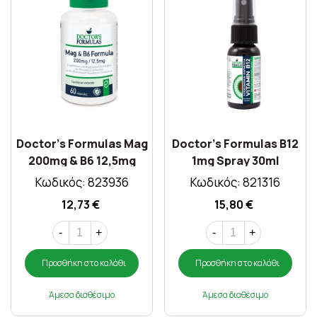
Doctor's Formulas Mag
Doctor's Formulas B12
200mg & B6 12,5mg
1mg Spray 30ml
Formula 60 Caps
Κωδικός: 823936
Κωδικός: 821316
12,73 €
15,80 €
-
+
-
+
Προσθήκη στο καλάθι
Προσθήκη στο καλάθι
Άμεσα διαθέσιμο
Άμεσα διαθέσιμο