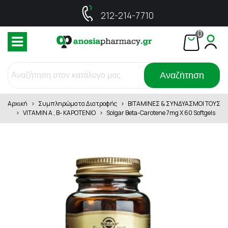
212-214-7710
0
Αναζήτηση
Αρχική
>
Συμπληρώματα Διατροφής
>
ΒΙΤΑΜΙΝΕΣ & ΣΥΝΔΥΑΣΜΟΙ ΤΟΥΣ
>
VITΑΜΙΝ A , Β- ΚΑΡΟΤΕΝΙΟ
>
Solgar Beta-Carotene 7mg X 60 Softgels