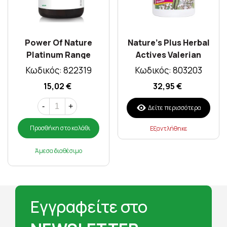
Power Of Nature
Nature's Plus Herbal
Platinum Range
Actives Valerian
Valerian 300mg x 30
Extended Release
Κωδικός: 822319
Κωδικός: 803203
Caps
600mg 30Tabs
15,02 €
32,95 €
-
+
Δείτε περισσότερα
Προσθήκη στο καλάθι
Εξαντλήθηκε
Άμεσα διαθέσιμο
Εγγραφείτε στο