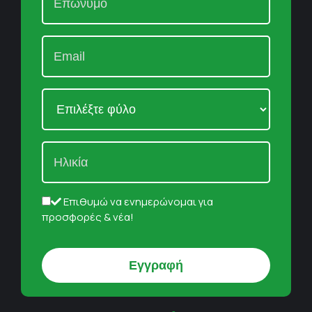
Επιθυμώ να ενημερώνομαι για
προσφορές & νέα!