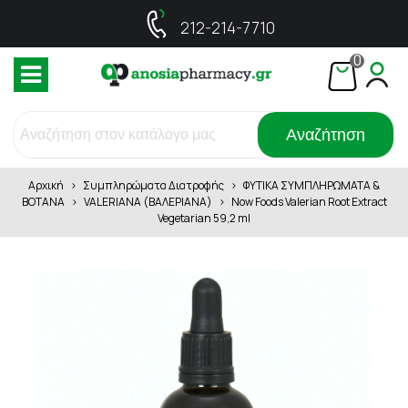
212-214-7710
0
Αναζήτηση
Αρχική
>
Συμπληρώματα Διατροφής
>
ΦΥΤΙΚΑ ΣΥΜΠΛΗΡΩΜΑΤΑ &
ΒΟΤΑΝΑ
>
VALERIANA (ΒΑΛΕΡΙΑΝΑ)
>
Now Foods Valerian Root Extract
Vegetarian 59,2 ml