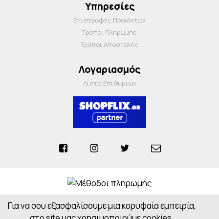
Υπηρεσίες
Επιστροφές Προϊόντων
Τρόποι Πληρωμής
Τρόποι Αποστολής
Λογαριασμός
Λίστα Επιθυμιών
Για να σου εξασφαλίσουμε μια κορυφαία εμπειρία,
Anosiapharmacy © 2026 - All Rights Reserved
Powered by
CloudOn
στο site μας χρησιμοποιούμε cookies.