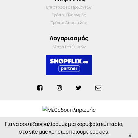
Επιστροφές Προϊόντων
Τρόποι Πληρωμής
Τρόποι Αποστολής
Λογαριασμός
Λίστα Επιθυμιών
Για να σου εξασφαλίσουμε μια κορυφαία εμπειρία,
Anosiapharmacy © 2026 - All Rights Reserved
Powered by
CloudOn
στο site μας χρησιμοποιούμε cookies.
×