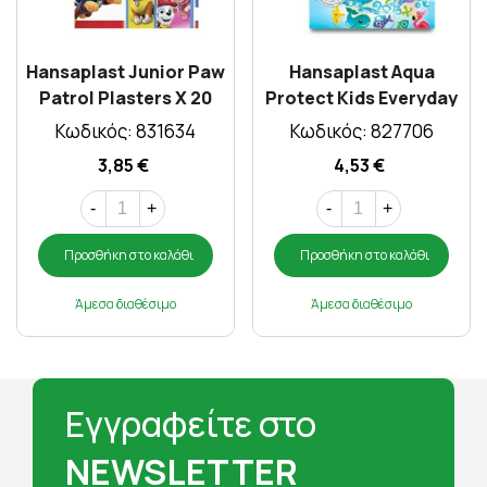
Hansaplast Junior Paw
Hansaplast Aqua
Patrol Plasters X 20
Protect Kids Everyday
Strips
Wound Plasters X
Κωδικός: 831634
Κωδικός: 827706
20τμχ
3,85 €
4,53 €
-
+
-
+
Προσθήκη στο καλάθι
Προσθήκη στο καλάθι
Άμεσα διαθέσιμο
Άμεσα διαθέσιμο
Εγγραφείτε στο
NEWSLETTER