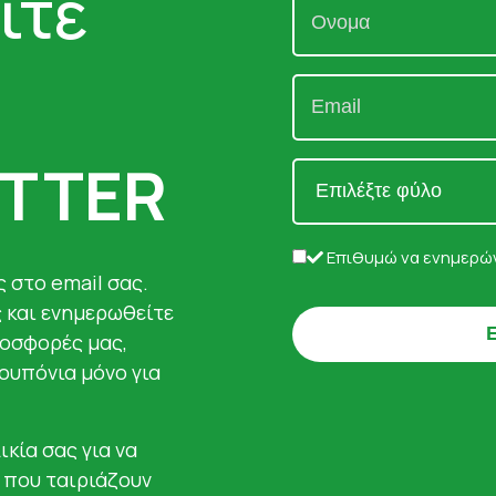
ίτε
TTER
Επιθυμώ να ενημερών
 στο email σας.
ς και ενημερωθείτε
ροσφορές μας,
κουπόνια μόνο για
ικία σας για να
 που ταιριάζουν