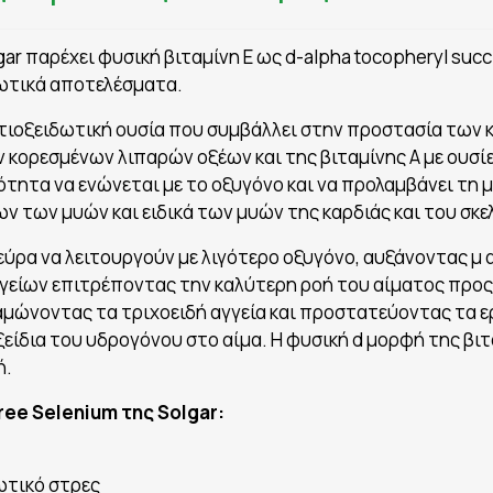
gar παρέχει φυσική βιταμίνη E ως d-alpha tocopheryl succ
δωτικά αποτελέσματα.
 αντιοξειδωτική ουσία που συμβάλλει στην προστασία των
 κορεσμένων λιπαρών οξέων και της βιταμίνης Α με ουσί
νότητα να ενώνεται με το οξυγόνο και να προλαμβάνει τη 
ν των μυών και ειδικά των μυών της καρδιάς και του σκε
 νεύρα να λειτουργούν με λιγότερο οξυγόνο, αυξάνοντας μ
γείων επιτρέποντας την καλύτερη ροή του αίματος προς
αμώνοντας τα τριχοειδή αγγεία και προστατεύοντας τα 
δια του υδρογόνου στο αίμα. Η φυσική d μορφή της βιταμ
ή.
Free Selenium της Solgar:
ωτικό στρες