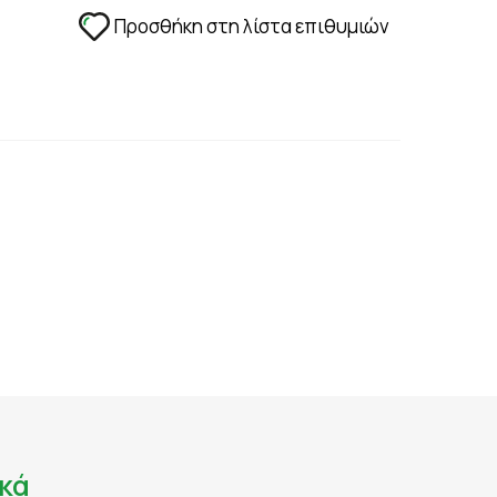
ΑΔΙΑ - ΑΝΑΠΛΑΣΗ
Προσθήκη στη λίστα επιθυμιών
ΣΤΥΤΙΚΗ ΔΥΣΛΕΙΤΟΥΡΓΙΑ - ΧΑΜΗΛΗ LIBIDO
ΤΡΙΧΟΠΤΩΣΗ
ΥΠΟΓΟΝΙΜΟΤΗΤΑ
ΦΛΕΒΙΚΗ ΑΝΕΠΑΡΚΕΙΑ -ΦΛΕΒΙΤΙΔΑ - ΚΙΡΣΟΙ
ΧΟΛΗΣΤΕΡΙΝΗ - ΚΑΡΔΙΑΓΓΕΙΑΚΗ ΛΕΙΤΟΥΡΓΙΑ
ΟΝΟΣ
κά