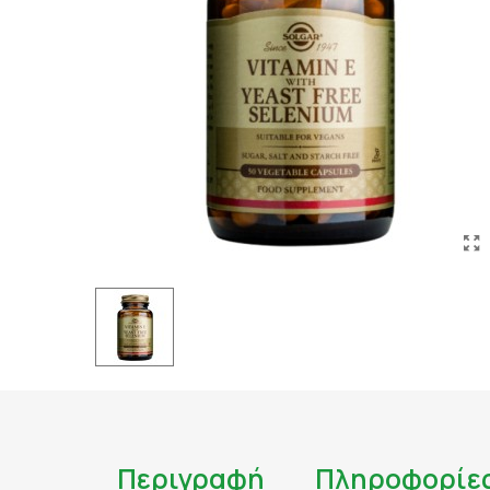
ΤΑΤΟΥΑΖ
ΑΝΤΙΦΛΕΓΜΟΝΩΔΗ
ΑΠΟΤΟΞΙΝΩΣΗ
ΑΠΟΤΟΞΙΝΩΣΗ ΣΥΚΩ
ΑΡΘΡΙΤΙΔΑ
ΑΣΦΑΛΕΣ ΜΑΥΡΙΣΜΑ
ΑΦΥΔΑΤΩΣΗ
ΒΗΧΑΣ/ ΛΟΙΜΩΞΕΙΣ/
ΓΑΣΤΡΕΝΤΕΡΙΚΟ
ΔΙΑΒΗΤΗΣ
ΔΙΑΡΡΟΙΑ
ΔΥΣΑΝΕΞΙΑ ΣΤΗ ΛΑ
ΕΝΙΣΧΥΣΗ ΑΝΟΣΟΠΟ
Περιγραφή
Πληροφορίε