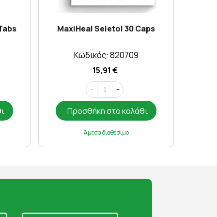
Tabs
MaxiHeal Seletol 30 Caps
Pharm
δι
Κωδικός: 820709
15,91 €
-
+
θι
Προσθήκη στο καλάθι
Π
Άμεσα διαθέσιμο