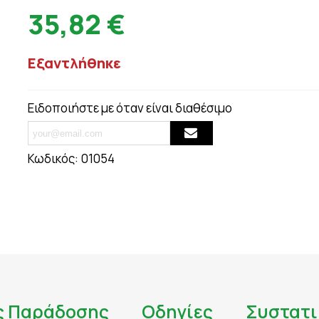
ΟΥΛΕΣ - ΣΗΜ
35,82 €
ΘΥΡΕΟΕΙΔΗΣ
ΨΩΡΙΑΣΗ
ΚΑΤΑΚΡΑΤΗΣΗ ΥΓΡΩΝ - ΔΙΟΥΡΗΤΙΚΑ
ΤΙΟΥ
ΚΡΥΟΛΟΓΗΜΑ
Εξαντλήθηκε
ΚΥΤΤΑΡΙΤΙΔΑ
ΜΝΗΜΗ - ΝΟΗΤΙΚΕΣ ΛΕΙΤΟΥΡΓΙΕΣ
ΜΥΪΚΟΙ ΠΟΝΟΙ - ΠΙΑΣΙΜΑΤΑ
Ειδοποιήστε με όταν είναι διαθέσιμο
 ΙΩΣΕΙΣ
ΝΑΥΤΙΑ
ΝΕΥΡΟΠΑΘΗΤΙΚΟΣ ΠΟΝΟΣ - ΧΡΟΝΙΟΣ Π
ΝΥΧΙΑ - ΜΑΛΛΙΑ - ΔΕΡΜΑ
Κωδικός:
01054
ΟΣΤΑ & ΠΡΟΒΛΗΜΑΤΑ ΑΡΘΡΩΣΕΩΝ
ΚΤΟΖΗ
ΟΣΤΕΟΠΟΡΩΣΗ
ΙΗΤΙΚΟΥ
ΟΥΡΙΚΟ ΟΞΥ
ΟΥΡΟΠΟΙΗΤΙΚΟ
ς Παράδοσης
Οδηγίες
Συστατι