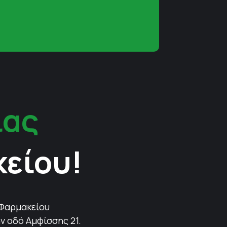
ίας
κείου!
 Φαρμακείου
ν οδό Αμφίσσης 21.