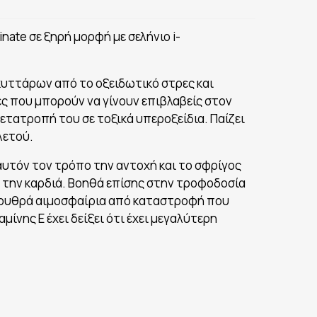
inate σε ξηρή μορφή με σελήνιο i-
 κυττάρων από το οξειδωτικό στρες και
ες που μπορούν να γίνουν επιβλαβείς στον
μετατροπή του σε τοξικά υπεροξείδια. Παίζει
λετού.
 αυτόν τον τρόπο την αντοχή και το σφρίγος
 την καρδιά. Βοηθά επίσης στην τροφοδοσία
ερυθρά αιμοσφαίρια από καταστροφή που
ίνης Ε έχει δείξει ότι έχει μεγαλύτερη