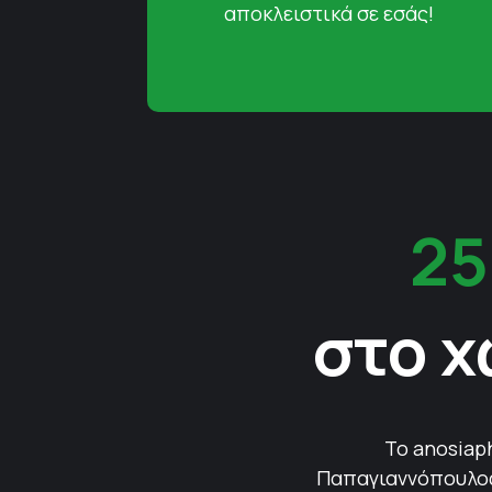
αποκλειστικά σε εσάς!
25
στο χ
Το anosiap
Παπαγιαννόπουλος 