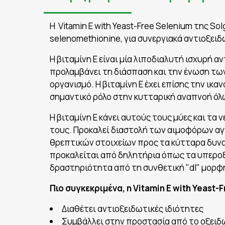
Η Vitamin E with Yeast-Free Selenium της Sol
selenomethionine, για συνεργιακά αντιοξει
Η βιταμίνη Ε είναι μία λιποδιαλυτή ισχυρή
προλαμβάνει τη διάσπαση και την ένωση των
οργανισμό. Η βιταμίνη Ε έχει επίσης την ικα
σημαντικό ρόλο στην κυτταρική αναπνοή όλω
Η βιταμίνη Ε κάνει αυτούς τους μύες και τα
τους. Προκαλεί διαστολή των αιμοφόρων αγ
θρεπτικών στοιχείων προς τα κύτταρα δυν
προκαλείται από δηλητήρια όπως τα υπεροξεί
δραστηριότητα από τη συνθετική "dl" μορφ
Πιο συγκεκριμένα, η Vitamin E with Yeast-
Διαθέτει αντιοξειδωτικές ιδιότητες
Συμβάλλει στην προστασία από το οξειδ