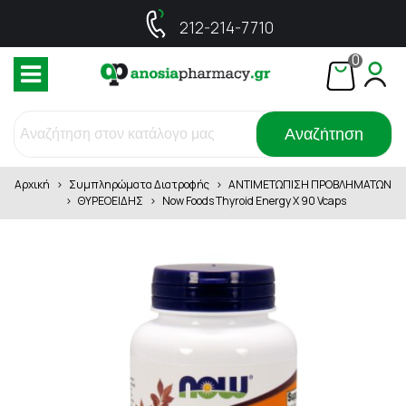
212-214-7710
0
Αναζήτηση
Αρχική
>
Συμπληρώματα Διατροφής
>
ΑΝΤΙΜΕΤΩΠΙΣΗ ΠΡΟΒΛΗΜΑΤΩΝ
>
ΘΥΡΕΟΕΙΔΗΣ
>
Now Foods Thyroid Energy X 90 Vcaps