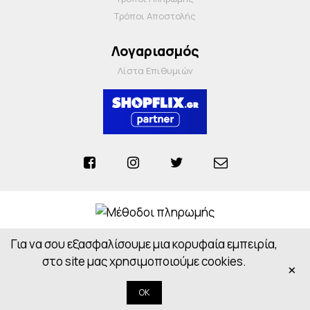
Τρόποι Αποστολής
Λογαριασμός
Λίστα Επιθυμιών
Για να σου εξασφαλίσουμε μια κορυφαία εμπειρία,
Anosiapharmacy © 2026 - All Rights Reserved
Powered by
CloudOn
στο site μας χρησιμοποιούμε cookies.
×
OK
Κορυφή