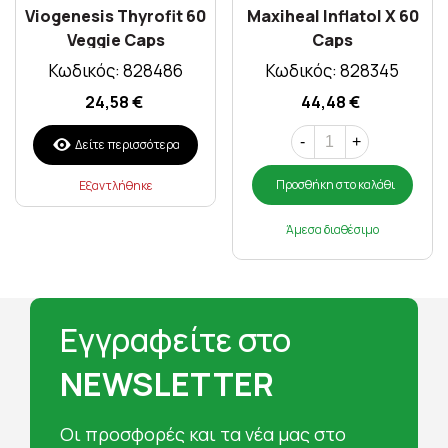
Viogenesis Thyrofit 60
Maxiheal Inflatol X 60
Veggie Caps
Caps
Κωδικός: 828486
Κωδικός: 828345
24,58 €
44,48 €
-
+
Δείτε περισσότερα
Προσθήκη στο καλάθι
Εξαντλήθηκε
Άμεσα διαθέσιμο
Εγγραφείτε στο
NEWSLETTER
Oι προσφορές και τα νέα μας στο