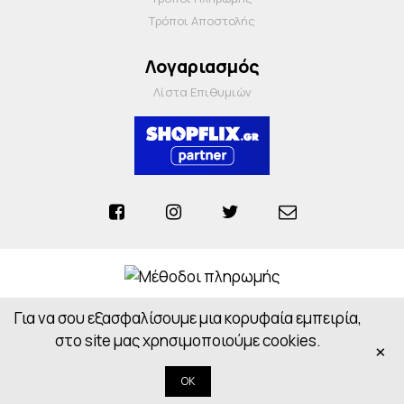
Τρόποι Αποστολής
Λογαριασμός
Λίστα Επιθυμιών
Για να σου εξασφαλίσουμε μια κορυφαία εμπειρία,
Anosiapharmacy © 2026 - All Rights Reserved
Powered by
CloudOn
στο site μας χρησιμοποιούμε cookies.
×
OK
Κορυφή