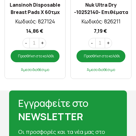
Lansinoh Disposable
Nuk Ultra Dry
Breast Pads X 60τμχ
-10252140- Επιθέματα
Στήθους 60τμχ
Κωδικός: 827124
Κωδικός: 826211
14,86 €
7,19 €
-
+
-
+
Προσθήκη στο καλάθι
Προσθήκη στο καλάθι
Άμεσα διαθέσιμο
Άμεσα διαθέσιμο
Εγγραφείτε στο
NEWSLETTER
Oι προσφορές και τα νέα μας στο