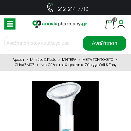
212-214-7710
0
Αναζήτηση
Αρχική
>
Μητέρα & Παιδί
>
ΜΗΤΕΡΑ
>
ΜΕΤΑ ΤΟΝ ΤΟΚΕΤΟ
>
ΘΗΛΑΣΜΟΣ
>
Nuk Θήλαστρο Χειροκίνητο Σύριγγα Soft & Easy