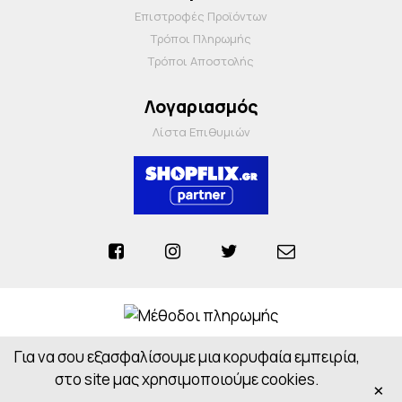
Επιστροφές Προϊόντων
Τρόποι Πληρωμής
Τρόποι Αποστολής
Λογαριασμός
Λίστα Επιθυμιών
Για να σου εξασφαλίσουμε μια κορυφαία εμπειρία,
Anosiapharmacy © 2026 - All Rights Reserved
Powered by
CloudOn
στο site μας χρησιμοποιούμε cookies.
×