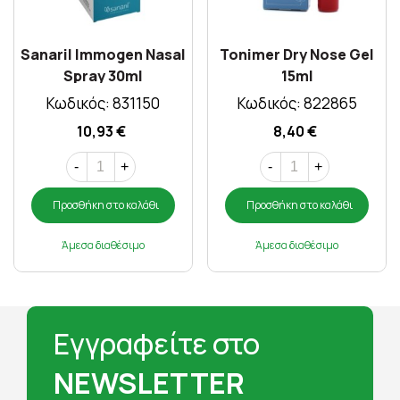
Sanaril Immogen Nasal
Tonimer Dry Nose Gel
Spray 30ml
15ml
Κωδικός: 831150
Κωδικός: 822865
10,93 €
8,40 €
-
+
-
+
Προσθήκη στο καλάθι
Προσθήκη στο καλάθι
Άμεσα διαθέσιμο
Άμεσα διαθέσιμο
Εγγραφείτε στο
NEWSLETTER