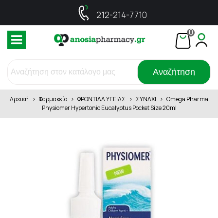
212-214-7710
0
Αναζήτηση
Αρχική
>
Φαρμακείο
>
ΦΡΟΝΤΙΔΑ ΥΓΕΙΑΣ
>
ΣΥΝΑΧΙ
>
Omega Pharma
Physiomer Hypertonic Eucalyptus Pocket Size 20ml