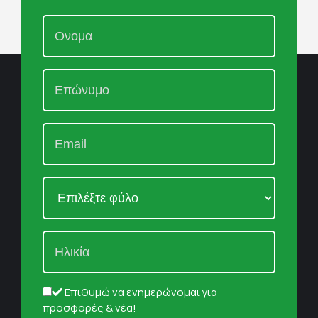
Επιθυμώ να ενημερώνομαι για
προσφορές & νέα!