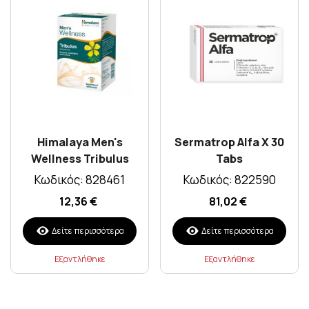
Himalaya Men's
Sermatrop Alfa X 30
Wellness Tribulus
Tabs
Gokshura 60 X Tabs
Κωδικός: 828461
Κωδικός: 822590
12,36 €
81,02 €
Δείτε περισσότερα
Δείτε περισσότερα
Εξαντλήθηκε
Εξαντλήθηκε