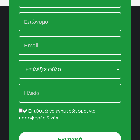
Επιθυμώ να ενημερώνομαι για
προσφορές & νέα!