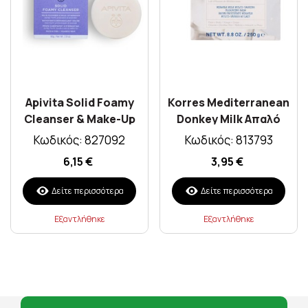
Apivita Solid Foamy
Korres Mediterranean
Cleanser & Make-Up
Donkey Milk Απαλό
Remover Face & Eyes
Σαπούνι Καθαρισμού
Κωδικός: 827092
Κωδικός: 813793
80gr
Με Γάλα Γαΐδούρας
6,15 €
3,95 €
250gr
Δείτε περισσότερα
Δείτε περισσότερα
Εξαντλήθηκε
Εξαντλήθηκε