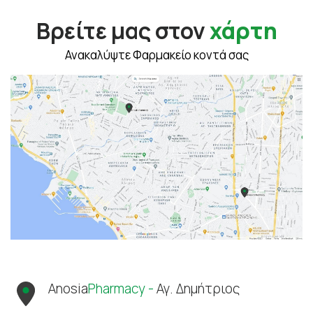
Βρείτε μας στον
χάρτη
Ανακαλύψτε Φαρμακείο κοντά σας
Anosia
Pharmacy -
Αγ. Δημήτριος