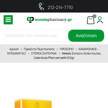
212-214-7710
0
Αναζήτηση
Αρχική
>
Προϊόντα Περιποίησης
>
ΠΡΟΣΩΠΟ
>
ΚΑΘΑΡΙΣΜΟΣ -
ΝΤΕΜΑΚΙΓΙΑΖ
>
ΣΤΕΡΕΑ ΣΑΠΟΥΝΙΑ
>
Weleda Σαπούνι Καλέντουλας
Calendula Pflanzenseife 100gr