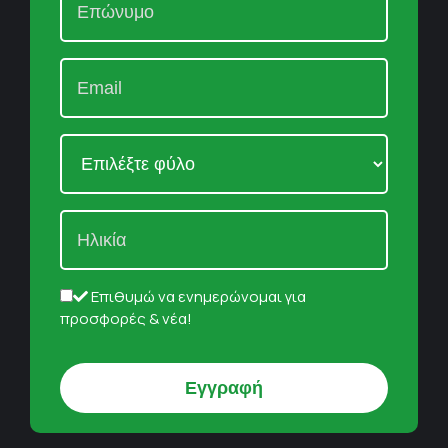
Επιθυμώ να ενημερώνομαι για
προσφορές & νέα!