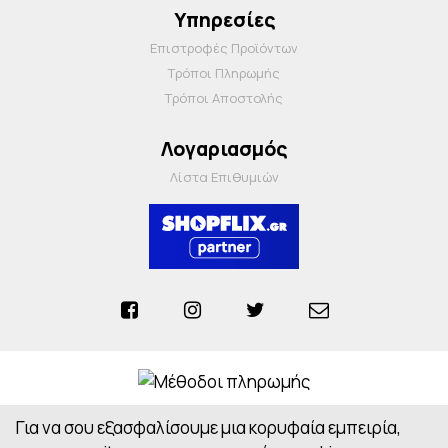
Υπηρεσίες
Επιστροφές Προϊόντων
Τρόποι Πληρωμής
Τρόποι Αποστολής
Λογαριασμός
Λίστα Επιθυμιών
Για να σου εξασφαλίσουμε μια κορυφαία εμπειρία,
Anosiapharmacy © 2026 - All Rights Reserved