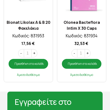
Bionat Likolax A & B 20
Olonea Bacteflora
Φακελάκια
Intim X 30 Caps
Κωδικός: 831953
Κωδικός: 831934
17,56 €
32,53 €
-
+
-
+
Προσθήκη στο καλάθι
Προσθήκη στο καλάθι
Άμεσα διαθέσιμο
Άμεσα διαθέσιμο
Εγγραφείτε στο