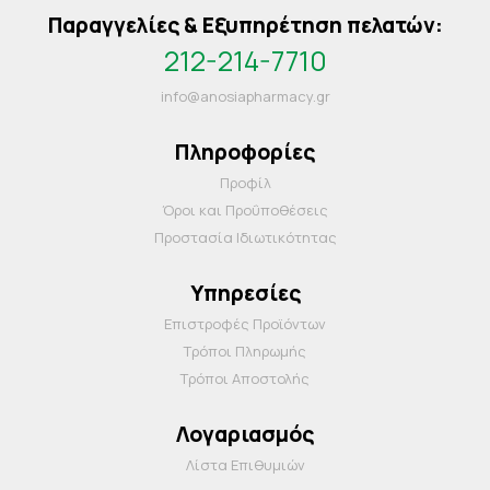
Παραγγελίες & Εξυπηρέτηση πελατών:
212-214-7710
info@anosiapharmacy.gr
Πληροφορίες
Προφίλ
Όροι και Προΰποθέσεις
Προστασία Ιδιωτικότητας
Υπηρεσίες
Επιστροφές Προϊόντων
Τρόποι Πληρωμής
Τρόποι Αποστολής
Λογαριασμός
Λίστα Επιθυμιών