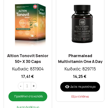
Altion Tonovit Senior
Pharmalead
50+ X 30 Caps
Multivitamin One A Day
30tabs
Κωδικός: 831904
Κωδικός: 829715
17,41 €
14,25 €
-
+
Δείτε περισσότερα
Προσθήκη στο καλάθι
Εξαντλήθηκε
Άμεσα διαθέσιμο