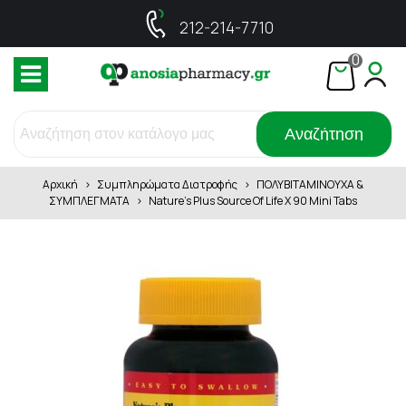
212-214-7710
0
Αναζήτηση
Αρχική
>
Συμπληρώματα Διατροφής
>
ΠΟΛΥΒΙΤΑΜΙΝΟΥΧΑ &
ΣΥΜΠΛΕΓΜΑΤΑ
>
Nature's Plus Source Of Life X 90 Mini Tabs