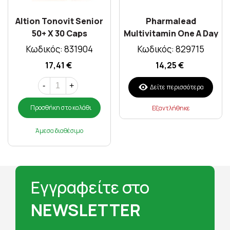
Altion Tonovit Senior
Pharmalead
50+ X 30 Caps
Multivitamin One A Day
30tabs
Κωδικός: 831904
Κωδικός: 829715
17,41 €
14,25 €
-
+
Δείτε περισσότερα
Προσθήκη στο καλάθι
Εξαντλήθηκε
Άμεσα διαθέσιμο
Εγγραφείτε στο
NEWSLETTER