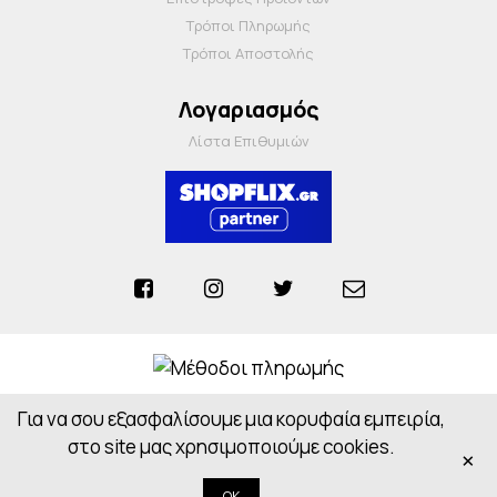
Τρόποι Πληρωμής
Τρόποι Αποστολής
Λογαριασμός
Λίστα Επιθυμιών
Για να σου εξασφαλίσουμε μια κορυφαία εμπειρία,
Anosiapharmacy © 2026 - All Rights Reserved
Powered by
CloudOn
στο site μας χρησιμοποιούμε cookies.
×
OK