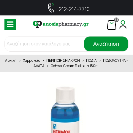
212-214-7710
0
Αναζήτηση
Αρχική
>
Φαρμακείο
>
ΠΕΡΙΠΟΙΗΣΗ ΑΚΡΩΝ
>
ΠΟΔΙΑ
>
ΠΟΔΟΛΟΥΤΡΑ -
ΑΛΑΤΑ
>
Gehwol Cream Footbath 150ml