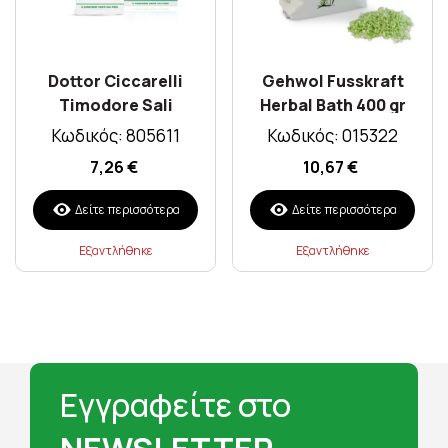
Dottor Ciccarelli
Gehwol Fusskraft
Timodore Sali
Herbal Bath 400 gr
Ossigenati 400Gr
Κωδικός: 805611
Κωδικός: 015322
7,26 €
10,67 €
Δείτε περισσότερα
Δείτε περισσότερα
Εξαντλήθηκε
Εξαντλήθηκε
Εγγραφείτε στο