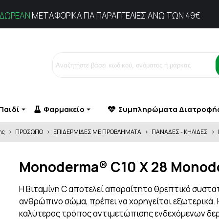
ΔΩΡΕΑΝ
ΜΕΤΑΦΟΡΙΚΑ ΓΙΑ ΠΑΡΑΓΓΕΛΙΕΣ ΑΝΩ ΤΩΝ 49€
Παιδί
Φαρμακείο
Συμπληρώματα Διατροφή
ης
>
ΠΡΟΣΩΠΟ
>
ΕΠΙΔΕΡΜΙΔΕΣ ΜΕ ΠΡΟΒΛΗΜΑΤΑ
>
ΠΑΝΑΔΕΣ - ΚΗΛΙΔΕΣ
>
ΜΕΤΑ ΤΟΝ ΤΟΚΕΤΟ
ΚΑΘΑΡΙΣΜΟΣ
ΕΠΙΔΕΡΜΙΔΕ
ΝΙΑ
Ο
ΔΥΣΚΟΙΛΙΟΤΗΤΑ
ΠΡΟΒΛΗΜΑ
ΔΥΣΜΗΝΟΡΡΟΙΑ
ΘΗΛΑΣΜΟΣ
ΑΛΑΤΑ - ΕΛΑΙΑ ΜΠΑΝΙΟΥ
ΕΓΚΥΜΟΣΥΝΗ
ΑΤΟΠΙΚΑ ΔΕΡ
Monoderma® C10 X 28 Monod
ΓΑΔΕΣ
ΡΑΓΑΔΕΣ
ΑΠΟΛΕΠΙΣΗ
ΕΙΔΙΚΑ ΓΙΑ ΤΗ ΓΥΝΑΙΚΑ
ΔΕΡΜΑΤΙΤΙΔΑ-
ΑΤΡΟΦΗΣ
ΣΥΜΠΛΗΡΩΜΑΤΑ ΔΙΑΤΡΟΦΗΣ
ΑΦΡΟΛΟΥΤΡΑ
ΕΜΜΗΝΟΠΑΥΣΗ
ΚΝΗΣΜΟΣ- Μ
Η Βιταμίνη C αποτελεί απαραίτητο θρεπτικό συστατ
ΣΥΣΦΙΞΗ ΣΤΗΘΟΥΣ
ΣΤΕΡΕΑ ΣΑΠΟΥΝΙΑ
ΕΝΕΡΓΕΙΑ - ΤΟΝΩΣΗ
ΛΕΥΚΗ
ανθρώπινο σώμα, πρέπει να χορηγείται εξωτερικά. Η
ΕΠΙΔΕΡΜΙΔΑ & ΟΜΟΡΦΙΑ
ΞΗΡΟΔΕΡΜΙΑ
καλύτερος τρόπος αντιμετώπισης ενδεχόμενων δε
ΕΡΠΗΣ