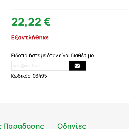
ΟΥΛΕΣ - ΣΗΜ
ΘΥΡΕΟΕΙΔΗΣ
ΨΩΡΙΑΣΗ
ΚΑΤΑΚΡΑΤΗΣΗ ΥΓΡΩΝ - ΔΙΟΥΡΗΤΙΚΑ
22,22 €
ΤΙΟΥ
ΚΡΥΟΛΟΓΗΜΑ
ΚΥΤΤΑΡΙΤΙΔΑ
ΜΝΗΜΗ - ΝΟΗΤΙΚΕΣ ΛΕΙΤΟΥΡΓΙΕΣ
Εξαντλήθηκε
ΜΥΪΚΟΙ ΠΟΝΟΙ - ΠΙΑΣΙΜΑΤΑ
 ΙΩΣΕΙΣ
ΝΑΥΤΙΑ
Ειδοποιήστε με όταν είναι διαθέσιμο
ΝΕΥΡΟΠΑΘΗΤΙΚΟΣ ΠΟΝΟΣ - ΧΡΟΝΙΟΣ Π
ΝΥΧΙΑ - ΜΑΛΛΙΑ - ΔΕΡΜΑ
ΟΣΤΑ & ΠΡΟΒΛΗΜΑΤΑ ΑΡΘΡΩΣΕΩΝ
Κωδικός:
03495
ΚΤΟΖΗ
ΟΣΤΕΟΠΟΡΩΣΗ
ΙΗΤΙΚΟΥ
ΟΥΡΙΚΟ ΟΞΥ
ΟΥΡΟΠΟΙΗΤΙΚΟ
ς Παράδοσης
Οδηγίες