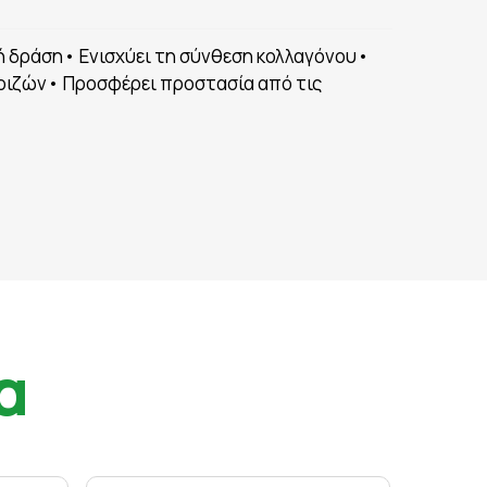
κή δράση• Ενισχύει τη σύνθεση κολλαγόνου•
 ριζών• Προσφέρει προστασία από τις
α