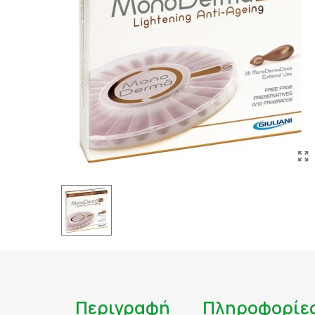
ΤΑΤΟΥΑΖ
ΑΝΤΙΦΛΕΓΜΟΝΩΔΗ
ΑΠΟΤΟΞΙΝΩΣΗ
ΑΠΟΤΟΞΙΝΩΣΗ ΣΥΚΩ
ΑΡΘΡΙΤΙΔΑ
ΑΣΦΑΛΕΣ ΜΑΥΡΙΣΜΑ
ΑΦΥΔΑΤΩΣΗ
ΒΗΧΑΣ/ ΛΟΙΜΩΞΕΙΣ/
ΓΑΣΤΡΕΝΤΕΡΙΚΟ
ΔΙΑΒΗΤΗΣ
ΔΙΑΡΡΟΙΑ
ΔΥΣΑΝΕΞΙΑ ΣΤΗ ΛΑ
ΕΝΙΣΧΥΣΗ ΑΝΟΣΟΠΟ
Περιγραφή
Πληροφορίε