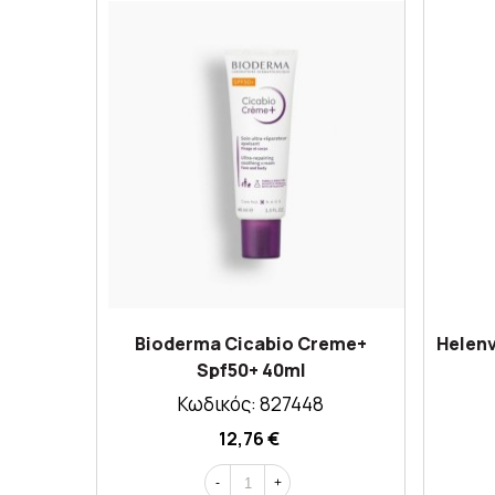
Bioderma Cicabio Creme+
Helenv
Spf50+ 40ml
Κωδικός: 827448
12,76 €
-
+