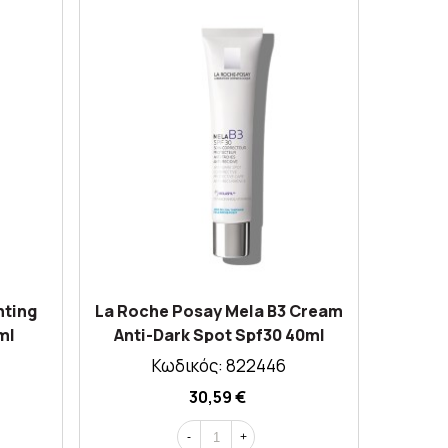
nting
La Roche Posay Mela B3 Cream
Fr
ml
Anti-Dark Spot Spf30 40ml
Ni
Κωδικός: 822446
30,59 €
-
+