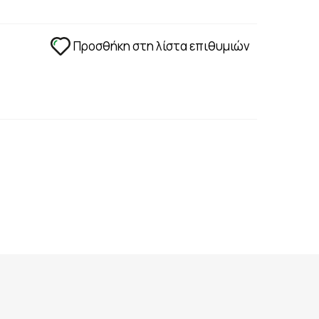
ΑΔΙΑ - ΑΝΑΠΛΑΣΗ
ΣΤΥΤΙΚΗ ΔΥΣΛΕΙΤΟΥΡΓΙΑ - ΧΑΜΗΛΗ LIBIDO
ΤΡΙΧΟΠΤΩΣΗ
Προσθήκη στη λίστα επιθυμιών
ΥΠΟΓΟΝΙΜΟΤΗΤΑ
ΦΛΕΒΙΚΗ ΑΝΕΠΑΡΚΕΙΑ -ΦΛΕΒΙΤΙΔΑ - ΚΙΡΣΟΙ
ΧΟΛΗΣΤΕΡΙΝΗ - ΚΑΡΔΙΑΓΓΕΙΑΚΗ ΛΕΙΤΟΥΡΓΙΑ
ΟΝΟΣ