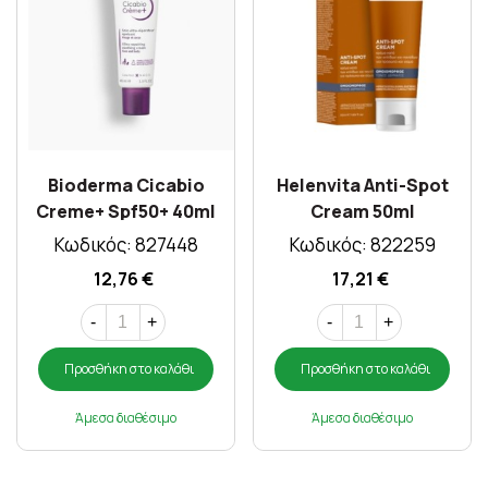
Bioderma Cicabio
Helenvita Anti-Spot
Creme+ Spf50+ 40ml
Cream 50ml
Κωδικός: 827448
Κωδικός: 822259
12,76 €
17,21 €
-
+
-
+
Προσθήκη στο καλάθι
Προσθήκη στο καλάθι
Άμεσα διαθέσιμο
Άμεσα διαθέσιμο