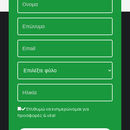
Επιθυμώ να ενημερώνομαι για
προσφορές & νέα!