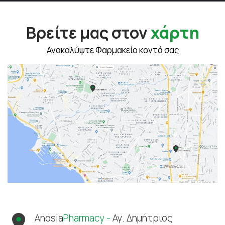
Βρείτε μας στον
χάρτη
Ανακαλύψτε Φαρμακείο κοντά σας
Anosia
Pharmacy -
Αγ. Δημήτριος