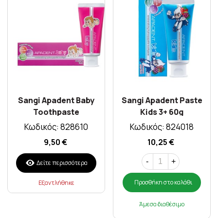
Sangi Apadent Baby
Sangi Apadent Paste
Toothpaste
Kids 3+ 60g
Strawberry 55g
Κωδικός: 828610
Κωδικός: 824018
9,50 €
10,25 €
-
+
Δείτε περισσότερα
Προσθήκη στο καλάθι
Εξαντλήθηκε
Άμεσα διαθέσιμο