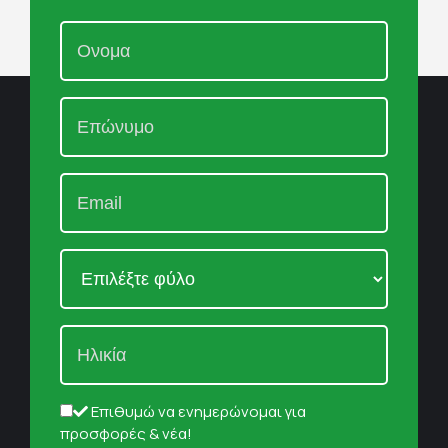
Επιθυμώ να ενημερώνομαι για
προσφορές & νέα!