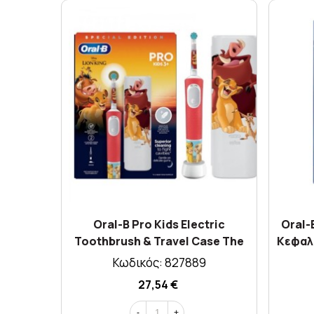
Oral-B Pro Kids Electric
Oral-
Toothbrush & Travel Case The
Κεφαλ
Lion King 3y+ X 1τμχ
Κωδικός: 827889
27,54 €
-
+