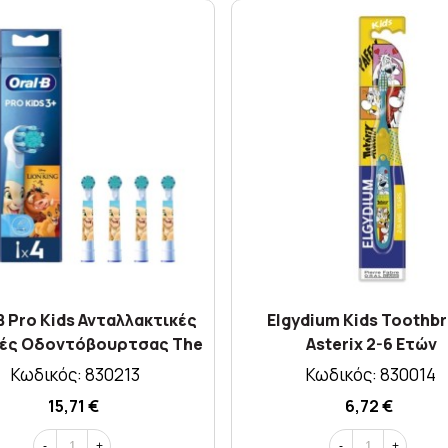
B Pro Kids Ανταλλακτικές
Elgydium Kids Toothb
ές Oδοντόβουρτσας The
Asterix 2-6 Ετών
Lion King 3y+ X 4τμχ
Κωδικός: 830213
Κωδικός: 830014
15,71 €
6,72 €
-
+
-
+