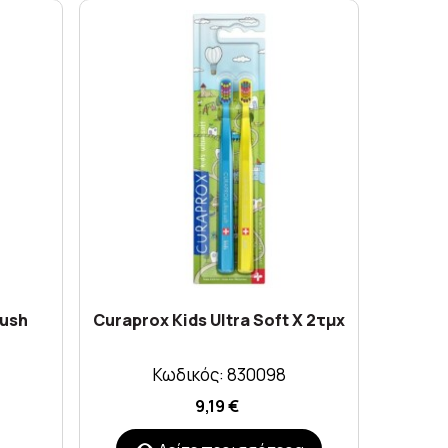
rush
Curaprox Kids Ultra Soft X 2τμχ
Oral
Ch
Οδ
Κωδικός: 830098
9,19 €