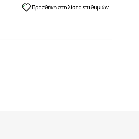
ΑΔΙΑ - ΑΝΑΠΛΑΣΗ
Προσθήκη στη λίστα επιθυμιών
ΣΤΥΤΙΚΗ ΔΥΣΛΕΙΤΟΥΡΓΙΑ - ΧΑΜΗΛΗ LIBIDO
ΤΡΙΧΟΠΤΩΣΗ
ΥΠΟΓΟΝΙΜΟΤΗΤΑ
ΦΛΕΒΙΚΗ ΑΝΕΠΑΡΚΕΙΑ -ΦΛΕΒΙΤΙΔΑ - ΚΙΡΣΟΙ
ΧΟΛΗΣΤΕΡΙΝΗ - ΚΑΡΔΙΑΓΓΕΙΑΚΗ ΛΕΙΤΟΥΡΓΙΑ
ΟΝΟΣ