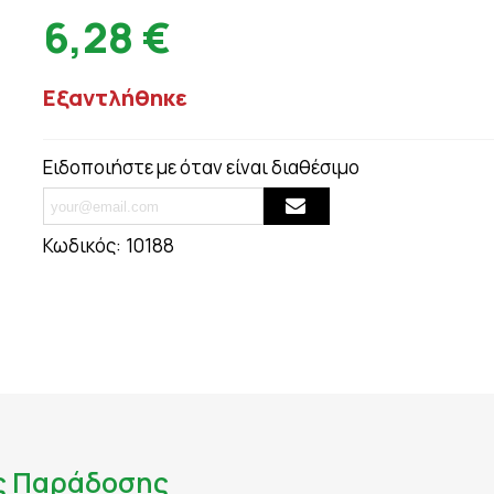
ΟΥΛΕΣ - ΣΗΜ
6,28 €
ΘΥΡΕΟΕΙΔΗΣ
ΨΩΡΙΑΣΗ
ΚΑΤΑΚΡΑΤΗΣΗ ΥΓΡΩΝ - ΔΙΟΥΡΗΤΙΚΑ
ΤΙΟΥ
ΚΡΥΟΛΟΓΗΜΑ
Εξαντλήθηκε
ΚΥΤΤΑΡΙΤΙΔΑ
ΜΝΗΜΗ - ΝΟΗΤΙΚΕΣ ΛΕΙΤΟΥΡΓΙΕΣ
ΜΥΪΚΟΙ ΠΟΝΟΙ - ΠΙΑΣΙΜΑΤΑ
Ειδοποιήστε με όταν είναι διαθέσιμο
 ΙΩΣΕΙΣ
ΝΑΥΤΙΑ
ΝΕΥΡΟΠΑΘΗΤΙΚΟΣ ΠΟΝΟΣ - ΧΡΟΝΙΟΣ Π
ΝΥΧΙΑ - ΜΑΛΛΙΑ - ΔΕΡΜΑ
Κωδικός:
10188
ΟΣΤΑ & ΠΡΟΒΛΗΜΑΤΑ ΑΡΘΡΩΣΕΩΝ
ΚΤΟΖΗ
ΟΣΤΕΟΠΟΡΩΣΗ
ΙΗΤΙΚΟΥ
ΟΥΡΙΚΟ ΟΞΥ
ΟΥΡΟΠΟΙΗΤΙΚΟ
ς Παράδοσης