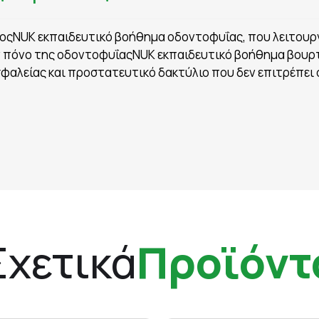
ιοςNUK εκπαιδευτικό βοήθημα οδοντοφυΐας, που λειτουργ
ν πόνο της οδοντοφυΐαςNUK εκπαιδευτικό βοήθημα βουρτ
αλείας και προστατευτικό δακτύλιο που δεν επιτρέπει 
Σχετικά
Προϊόντ