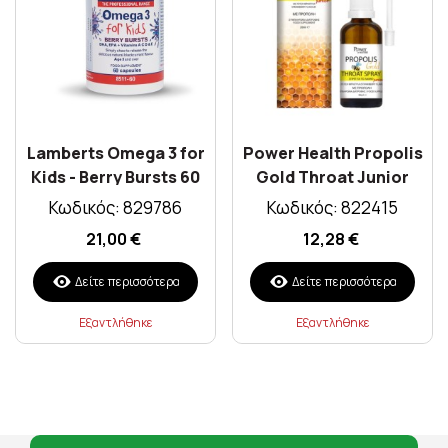
Lamberts Omega 3 for
Power Health Propolis
Kids - Berry Bursts 60
Gold Throat Junior
Caps
Spray 20ml
Κωδικός: 829786
Κωδικός: 822415
21,00 €
12,28 €
Δείτε περισσότερα
Δείτε περισσότερα
Εξαντλήθηκε
Εξαντλήθηκε