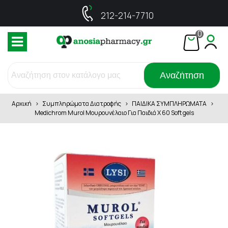
212-214-7710
0
Αναζήτηση
Αρχική
>
Συμπληρώματα Διατροφής
>
ΠΑΙΔΙΚΑ ΣΥΜΠΛΗΡΩΜΑΤΑ
>
Medichrom Murol Μουρουνέλαιο Για Παιδιά Χ 60 Soft gels