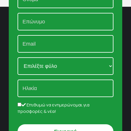
Επιθυμώ να ενημερώνομαι για
προσφορές & νέα!