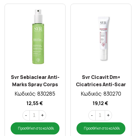
Svr Sebiaclear Anti-
Svr Cicavit Dm+
Marks Spray Corps
Cicatrices Anti-Scar
150ml
15gr
Κωδικός: 830285
Κωδικός: 830270
12,55 €
19,12 €
-
+
-
+
Προσθήκη στο καλάθι
Προσθήκη στο καλάθι