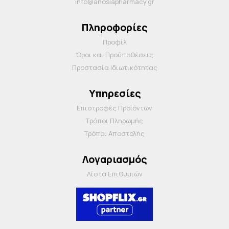
info@anosiapharmacy.gr
Πληροφορίες
Προφίλ
Όροι και Προΰποθέσεις
Προστασία Ιδιωτικότητας
Υπηρεσίες
Επιστροφές Προϊόντων
Τρόποι Πληρωμής
Τρόποι Αποστολής
Λογαριασμός
Λίστα Επιθυμιών