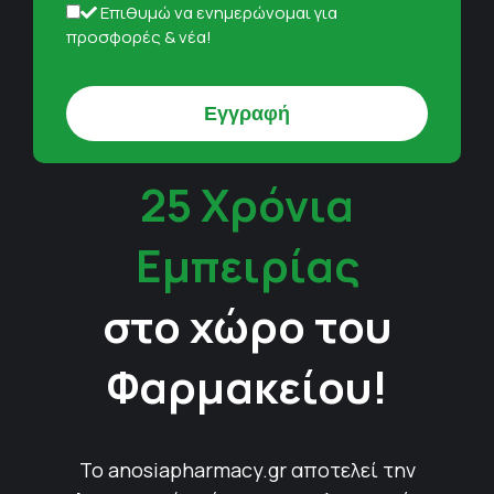
Επιθυμώ να ενημερώνομαι για
προσφορές & νέα!
25 Χρόνια
Εμπειρίας
στο χώρο του
Φαρμακείου!
Το anosiapharmacy.gr αποτελεί την