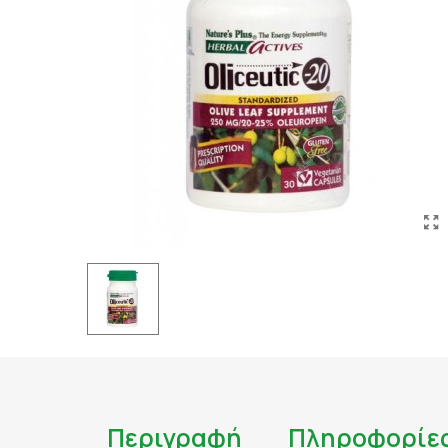
ΤΑΤΟΥΑΖ
ΑΝΤΙΦΛΕΓΜΟΝΩΔΗ
ΑΠΟΤΟΞΙΝΩΣΗ
ΑΠΟΤΟΞΙΝΩΣΗ ΣΥΚΩ
ΑΡΘΡΙΤΙΔΑ
ΑΣΦΑΛΕΣ ΜΑΥΡΙΣΜΑ
ΑΦΥΔΑΤΩΣΗ
ΒΗΧΑΣ/ ΛΟΙΜΩΞΕΙΣ/
ΓΑΣΤΡΕΝΤΕΡΙΚΟ
ΔΙΑΒΗΤΗΣ
ΔΙΑΡΡΟΙΑ
ΔΥΣΑΝΕΞΙΑ ΣΤΗ ΛΑ
ΕΝΙΣΧΥΣΗ ΑΝΟΣΟΠΟ
Περιγραφή
Πληροφορίε