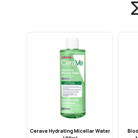
Cerave Hydrating Micellar Water
Bio