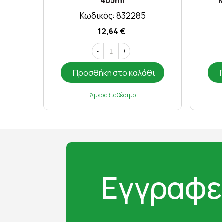
400ml
M
Κωδικός: 832285
12,64 €
-
+
Προσθήκη στο καλάθι
Άμεσα διαθέσιμο
Εγγραφε