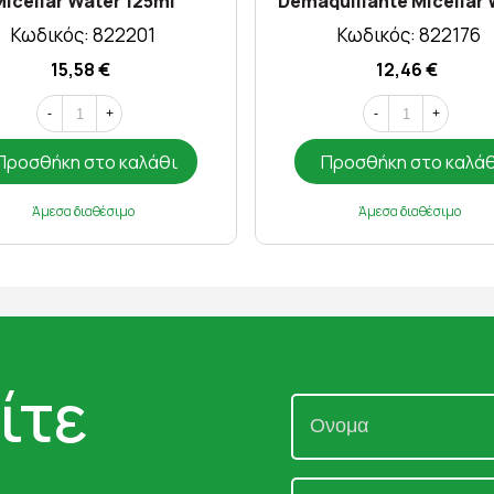
icellar Water 125ml
Demaquillante Micellar 
200ml
Κωδικός: 822201
Κωδικός: 822176
15,58 €
12,46 €
-
+
-
+
Προσθήκη στο καλάθι
Προσθήκη στο καλά
Άμεσα διαθέσιμο
Άμεσα διαθέσιμο
ίτε