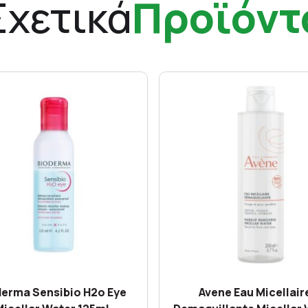
Σχετικά
Προϊόντ
derma Sensibio H2o Eye
Avene Eau Micellair