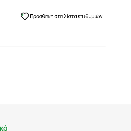
ΑΔΙΑ - ΑΝΑΠΛΑΣΗ
ΣΤΥΤΙΚΗ ΔΥΣΛΕΙΤΟΥΡΓΙΑ - ΧΑΜΗΛΗ LIBIDO
ΤΡΙΧΟΠΤΩΣΗ
Προσθήκη στη λίστα επιθυμιών
ΥΠΟΓΟΝΙΜΟΤΗΤΑ
ΦΛΕΒΙΚΗ ΑΝΕΠΑΡΚΕΙΑ -ΦΛΕΒΙΤΙΔΑ - ΚΙΡΣΟΙ
ΧΟΛΗΣΤΕΡΙΝΗ - ΚΑΡΔΙΑΓΓΕΙΑΚΗ ΛΕΙΤΟΥΡΓΙΑ
ΟΝΟΣ
κά