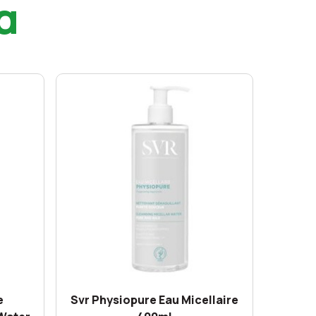
α
e
Svr Physiopure Eau Micellaire
Endoca