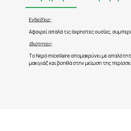
Ενδείξεις:
Αφαιρεί απαλά τις άχρηστες ουσίες, συμπερ
Ιδιότητες:
Το Νερό micellaire απομακρύνει με απαλότη
μακιγιάζ και βοηθά στην μείωση της περίσσ