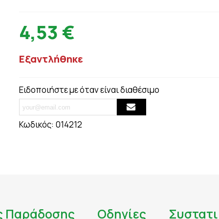
ΟΥΛΕΣ - ΣΗΜ
ΘΥΡΕΟΕΙΔΗΣ
ΨΩΡΙΑΣΗ
ΚΑΤΑΚΡΑΤΗΣΗ ΥΓΡΩΝ - ΔΙΟΥΡΗΤΙΚΑ
4,53 €
ΤΙΟΥ
ΚΡΥΟΛΟΓΗΜΑ
ΚΥΤΤΑΡΙΤΙΔΑ
Εξαντλήθηκε
ΜΝΗΜΗ - ΝΟΗΤΙΚΕΣ ΛΕΙΤΟΥΡΓΙΕΣ
ΜΥΪΚΟΙ ΠΟΝΟΙ - ΠΙΑΣΙΜΑΤΑ
 ΙΩΣΕΙΣ
ΝΑΥΤΙΑ
Ειδοποιήστε με όταν είναι διαθέσιμο
ΝΕΥΡΟΠΑΘΗΤΙΚΟΣ ΠΟΝΟΣ - ΧΡΟΝΙΟΣ Π
ΝΥΧΙΑ - ΜΑΛΛΙΑ - ΔΕΡΜΑ
ΟΣΤΑ & ΠΡΟΒΛΗΜΑΤΑ ΑΡΘΡΩΣΕΩΝ
Κωδικός:
014212
ΚΤΟΖΗ
ΟΣΤΕΟΠΟΡΩΣΗ
ΙΗΤΙΚΟΥ
ΟΥΡΙΚΟ ΟΞΥ
ΟΥΡΟΠΟΙΗΤΙΚΟ
ς Παράδοσης
Οδηγίες
Συστατι