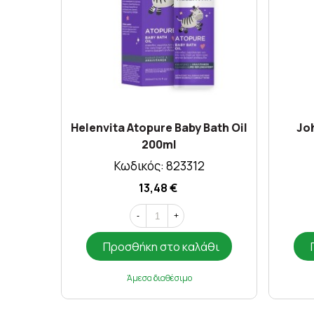
Helenvita Atopure Baby Bath Oil
Joh
200ml
Κωδικός: 823312
13,48 €
-
+
Προσθήκη στο καλάθι
Άμεσα διαθέσιμο