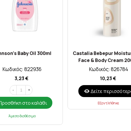
nson's Baby Oil 300ml
Castalia Bebepur Moistu
Face & Body Cream 20
Κωδικός: 822936
Κωδικός: 826784
3,23 €
10,23 €
Δείτε περισσότερ
-
+
Προσθήκη στο καλάθι
Εξαντλήθηκε
Άμεσα διαθέσιμο