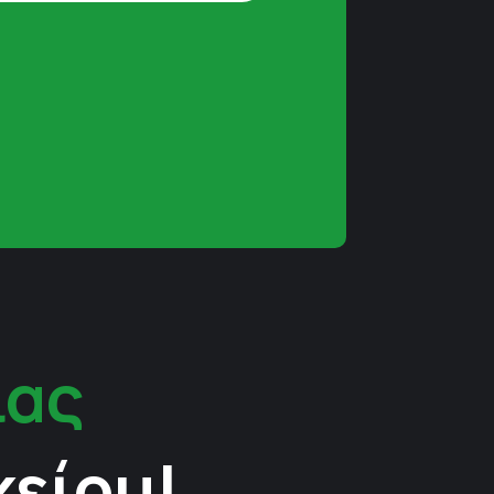
ίας
κείου!