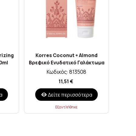
rizing
Korres Coconut + Almond
Helenvi
0ml
Βρεφικό Ενυδατικό Γαλάκτωμα
Πρόσωπο & Σώμα 200ml
Κωδικός: 813508
11,51 €
α
Δείτε περισσότερα
Εξαντλήθηκε