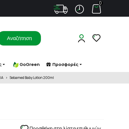
0
Αναζήτηση
ς
GoGreen
Προσφορές
ΙΑ
>
Sebamed Baby Lotion 200ml
Σ ΜΕ
ΑΔΥΝΑΤΙΣΜΑ
ΠΕΠΤΙΚΟ (ΦΟΥΣΚΩΜΑ - ΔΥΣΠΕΨΙΑ)
ΤΑ
ΠΕΤΡΑ - ΑΜΜΟΣ ΣΤΟΥΣ ΝΕΦΡΟΥΣ
ΑΔΥΝΑΤΙΣΜΑ - ΣΥΣΦΙΞΗ
ΠΙΕΣΗ
ΜΑΤΑ
ΚΥΤΤΑΡΙΤΙΔΑ
ΠΟΛΥΚΥΣΤΙΚΕΣ ΩΟΘΗΚΕΣ
 ΕΡΕΘΙΣΜΟΙ-
ΣΥΜΠΛΗΡΩΜΑΤΑ ΔΙΑΤΡΟΦΗΣ
ΠΟΝΟΚΕΦΑΛΟΣ
ΥΚΗΤΙΑΣΗ
ΣΥΣΦΙΞΗ ΣΤΗΘΟΥΣ
ΠΡΟΒΛΗΜΑΤΑ ΟΡΑΣΗΣ
ΠΡΟΣΤΑΤΗΣ
Προσθήκη στη λίστα επιθυμιών
ΡΟΧΑΛΗΤΟ