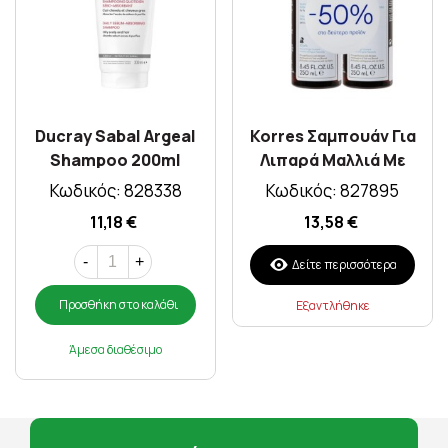
Ducray Sabal Argeal
Korres Σαμπουάν Για
Shampoo 200ml
Λιπαρά Μαλλιά Με
Γλυκύρριζα &
Κωδικός: 828338
Κωδικός: 827895
Τσουκνίδα 250ml 1+1
11,18 €
13,58 €
-50% Στο 2ο Προϊόν
-
+
Δείτε περισσότερα
Προσθήκη στο καλάθι
Εξαντλήθηκε
Άμεσα διαθέσιμο