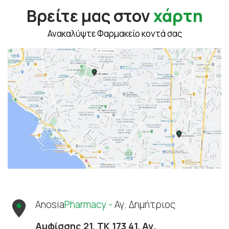
Βρείτε μας στον
χάρτη
Ανακαλύψτε Φαρμακείο κοντά σας
Anosia
Pharmacy -
Αγ. Δημήτριος
Αμφίσσης 21, ΤΚ 173 41, Αγ.