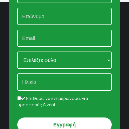
Επιθυμώ να ενημερώνομαι για
προσφορές & νέα!