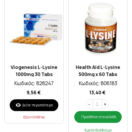
Viogenesis L-Lysine
Health Aid L-Lysine
1000mg 30 Tabs
500mg x 60 Tabs
Κωδικός: 828247
Κωδικός: 806183
9,56 €
13,40 €
-
+
Δείτε περισσότερα
Προσθήκη στο καλάθι
Εξαντλήθηκε
Άμεσα διαθέσιμο