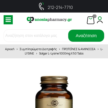
212-214-7710
0
Αναζήτηση
Αρχική
>
Συμπληρώματα Διατροφής
>
ΠΡΩΤΕΪΝΕΣ & ΑΜΙΝΟΞΕΑ
>
L-
LYSINE
>
Solgar L-Lysine 1000mg X 50 Tabs