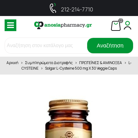
212-214-7710
0
Αναζήτηση
Αρχική
>
Συμπληρώματα Διατροφής
>
ΠΡΩΤΕΪΝΕΣ & ΑΜΙΝΟΞΕΑ
>
L-
CYSTEINE
>
Solgar L-Cysteine 500 mg X 30 Veggie Caps