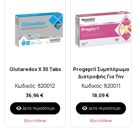
Glutaredox X 30 Tabs
Progepril Συμπλήρωμα
Διατροφής Για Την
Ορμονική Ισορροπία
Κωδικός: 820012
Κωδικός: 820011
Των Γυναικών X 28
36,96 €
18,09 €
Tabs
Δείτε περισσότερα
Δείτε περισσότερα
Εξαντλήθηκε
Εξαντλήθηκε