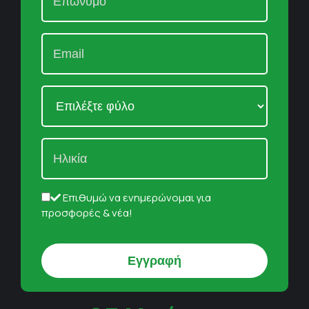
Επιθυμώ να ενημερώνομαι για
προσφορές & νέα!