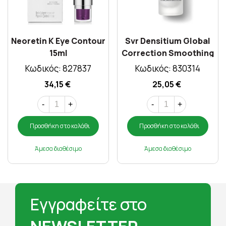
Neoretin K Eye Contour
Svr Densitium Global
15ml
Correction Smoothing
Filling Eye Care 15ml
Κωδικός: 827837
Κωδικός: 830314
34,15 €
25,05 €
-
+
-
+
Προσθήκη στο καλάθι
Προσθήκη στο καλάθι
Άμεσα διαθέσιμο
Άμεσα διαθέσιμο
Εγγραφείτε στο