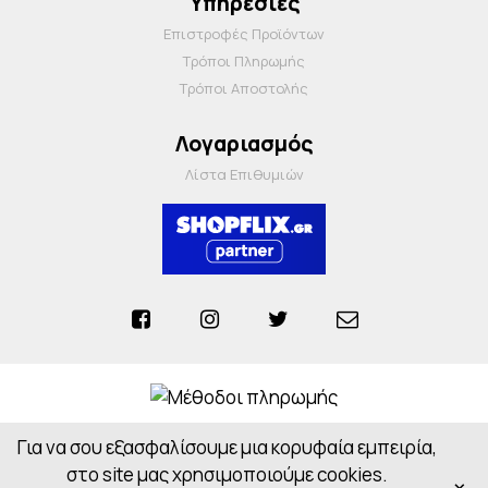
Υπηρεσίες
Επιστροφές Προϊόντων
Τρόποι Πληρωμής
Τρόποι Αποστολής
Λογαριασμός
Λίστα Επιθυμιών
Για να σου εξασφαλίσουμε μια κορυφαία εμπειρία,
Anosiapharmacy © 2026 - All Rights Reserved
Powered by
CloudOn
στο site μας χρησιμοποιούμε cookies.
×