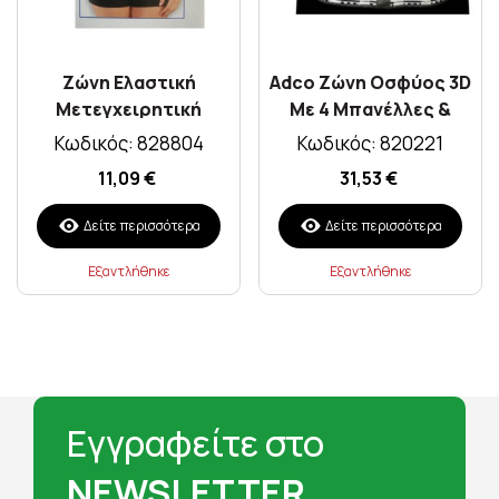
Ζώνη Ελαστική
Adco Ζώνη Οσφύος 3D
Μετεγχειρητική
Με 4 Μπανέλλες &
Κοιλίας Αεριζόμενη
Δέστρες Xxxlarge
Κωδικός: 828804
Κωδικός: 820221
Afrodite (XL 100-110)
04482
11,09 €
31,53 €
Υψος 22cm
Δείτε περισσότερα
Δείτε περισσότερα
Εξαντλήθηκε
Εξαντλήθηκε
Εγγραφείτε στο
NEWSLETTER