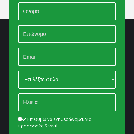
Επιθυμώ να ενημερώνομαι για
προσφορές & νέα!