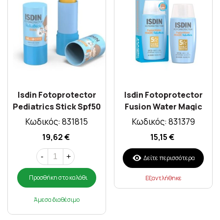
Isdin Fotoprotector
Isdin Fotoprotector
Pediatrics Stick Spf50
Fusion Water Magic
20gr
Pediatrics Spf50 50ml
Κωδικός: 831815
Κωδικός: 831379
19,62 €
15,15 €
-
+
Δείτε περισσότερα
Προσθήκη στο καλάθι
Εξαντλήθηκε
Άμεσα διαθέσιμο