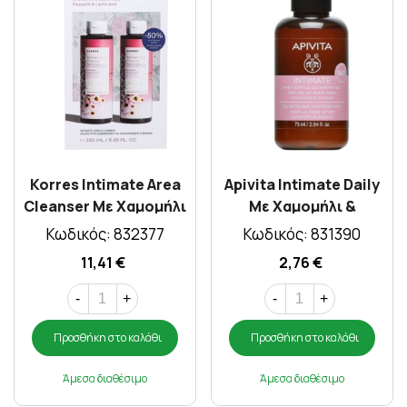
Korres Intimate Area
Apivita Intimate Daily
Cleanser Με Χαμομήλι
Με Χαμομήλι &
& Lactic Acid 250 ml 1+1
Πρόπολη 75ml
Κωδικός: 832377
Κωδικός: 831390
11,41 €
2,76 €
-
+
-
+
Προσθήκη στο καλάθι
Προσθήκη στο καλάθι
Άμεσα διαθέσιμο
Άμεσα διαθέσιμο