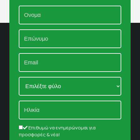
Επιθυμώ να ενημερώνομαι για
προσφορές & νέα!