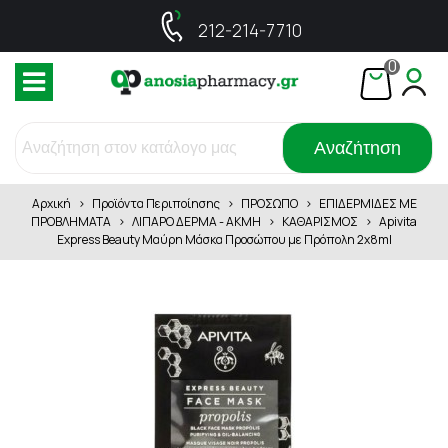
212-214-7710
0
Αναζήτηση
Αρχική
>
Προϊόντα Περιποίησης
>
ΠΡΟΣΩΠΟ
>
ΕΠΙΔΕΡΜΙΔΕΣ ΜΕ
ΠΡΟΒΛΗΜΑΤΑ
>
ΛΙΠΑΡΟ ΔΕΡΜΑ - ΑΚΜΗ
>
ΚΑΘΑΡΙΣΜΟΣ
>
Apivita
Express Beauty Μαύρη Μάσκα Προσώπου με Πρόπολη 2x8ml