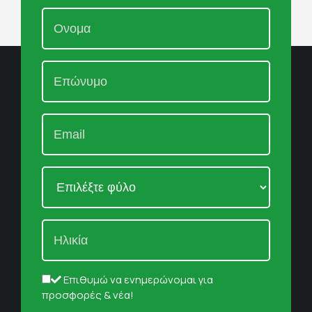
Επιθυμώ να ενημερώνομαι για
προσφορές & νέα!