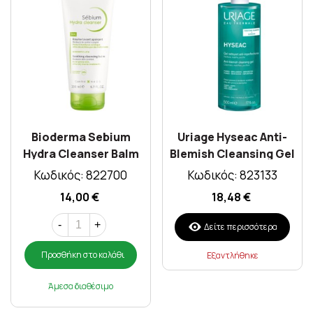
Bioderma Sebium
Uriage Hyseac Anti-
Hydra Cleanser Balm
Blemish Cleansing Gel
200ml
500ml
Κωδικός: 822700
Κωδικός: 823133
14,00 €
18,48 €
-
+
Δείτε περισσότερα
Προσθήκη στο καλάθι
Εξαντλήθηκε
Άμεσα διαθέσιμο