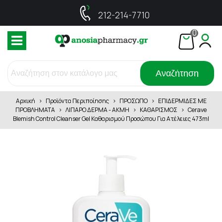
212-214-7710
0
Αναζήτηση
Αρχική
>
Προϊόντα Περιποίησης
>
ΠΡΟΣΩΠΟ
>
ΕΠΙΔΕΡΜΙΔΕΣ ΜΕ
ΠΡΟΒΛΗΜΑΤΑ
>
ΛΙΠΑΡΟ ΔΕΡΜΑ - ΑΚΜΗ
>
ΚΑΘΑΡΙΣΜΟΣ
>
Cerave
Blemish Control Cleanser Gel Καθαρισμού Προσώπου Για Ατέλειες 473ml