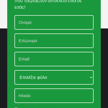
που ταιριάζουν αποκλειστικά σε
εσάς!