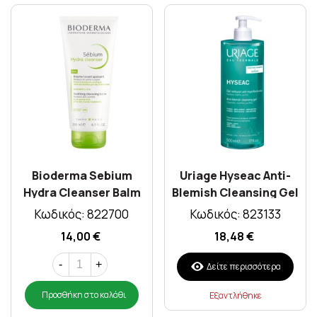
Bioderma Sebium
Uriage Hyseac Anti-
Hydra Cleanser Balm
Blemish Cleansing Gel
200ml
500ml
Κωδικός: 822700
Κωδικός: 823133
14,00 €
18,48 €
-
+
Δείτε περισσότερα
Προσθήκη στο καλάθι
Εξαντλήθηκε