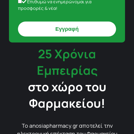
Επιθυμώ να ενημερώνομαι για
προσφορές & νέα!
25 Χρόνια
Εμπειρίας
στο χώρο του
Φαρμακείου!
Το anosiapharmacy.gr αποτελεί την
ηλεκτρονική επέκταση του Φαρμακείου