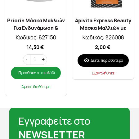
Priorin Μάσκα Μαλλιών
Apivita Express Beauty
Για Ενδυνάμωση &
Μάσκα Μαλλιών με
Θρέψη 180ml
Πορτοκάλι Για Λάμψη &
Κωδικός: 827150
Κωδικός: 826008
Αναζωογόνηση 20ml
14,30 €
2,00 €
-
+
Δείτε περισσότερα
Προσθήκη στο καλάθι
Εξαντλήθηκε
Άμεσα διαθέσιμο
Εγγραφείτε στο
NEWSLETTER