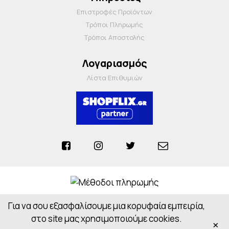
Επιστροφές Προϊόντων
Τρόποι Πληρωμής
Τρόποι Αποστολής
Λογαριασμός
Λίστα Επιθυμιών
Για να σου εξασφαλίσουμε μια κορυφαία εμπειρία,
Anosiapharmacy © 2026 - All Rights Reserved
Powered by
CloudOn
στο site μας χρησιμοποιούμε cookies.
×