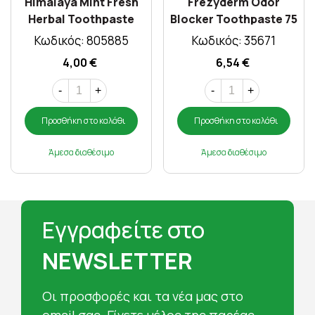
Himalaya Mint Fresh
Frezyderm Odor
Herbal Toothpaste
Blocker Toothpaste 75
75ml
ml
Κωδικός: 805885
Κωδικός: 35671
4,00 €
6,54 €
-
+
-
+
Προσθήκη στο καλάθι
Προσθήκη στο καλάθι
Άμεσα διαθέσιμο
Άμεσα διαθέσιμο
Εγγραφείτε στο
NEWSLETTER
Oι προσφορές και τα νέα μας στο