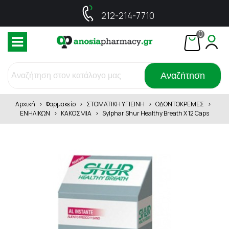
212-214-7710
0
Αναζήτηση
Αρχική
>
Φαρμακείο
>
ΣΤΟΜΑΤΙΚΗ ΥΓΙΕΙΝΗ
>
ΟΔΟΝΤΟΚΡΕΜΕΣ
>
ΕΝΗΛΙΚΩΝ
>
ΚΑΚΟΣΜΙΑ
>
Sylphar Shur Healthy Breath X 12 Caps