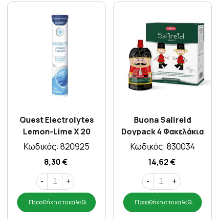
Quest Electrolytes
Buona Salireid
Lemon-Lime X 20
Doypack 4 Φακελάκια
Effervescent Tabs
Των 250 ml (1000ml)
Κωδικός: 820925
Κωδικός: 830034
8,30 €
14,62 €
-
+
-
+
Προσθήκη στο καλάθι
Προσθήκη στο καλάθι