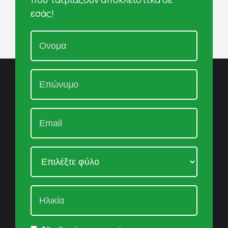
εσάς!