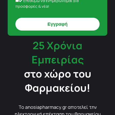
Επιθυμώ να ενημερώνομαι για
προσφορές & νέα!
25 Χρόνια
Εμπειρίας
στο χώρο του
Φαρμακείου!
Το anosiapharmacy.gr αποτελεί την
ηλεκτρονική επέκταση του Φαρμακείου