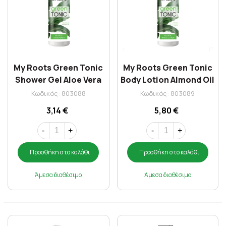
My Roots Green Tonic
My Roots Green Tonic
Shower Gel Aloe Vera
Body Lotion Almond Oil
250ml
250ml
Κωδικός: 803088
Κωδικός: 803089
3,14 €
5,80 €
-
+
-
+
Προσθήκη στο καλάθι
Προσθήκη στο καλάθι
Άμεσα διαθέσιμο
Άμεσα διαθέσιμο