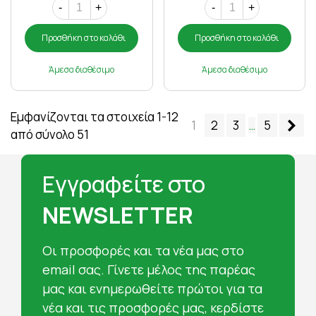
-
+
-
+
Προσθήκη στο καλάθι
Προσθήκη στο καλάθι
Άμεσα διαθέσιμο
Άμεσα διαθέσιμο
Εμφανίζονται τα στοιχεία 1-12
Επ
1
2
3
…
5
από σύνολο 51
Εγγραφείτε στο
NEWSLETTER
Oι προσφορές και τα νέα μας στο
email σας. Γίνετε μέλος της παρέας
μας και ενημερωθείτε πρώτοι για τα
νέα και τις προσφορές μας, κερδίστε