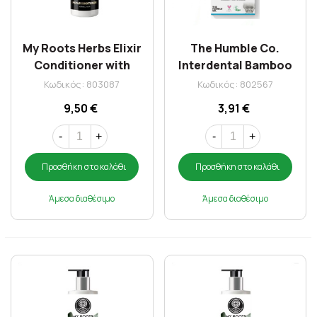
My Roots Herbs Elixir
The Humble Co.
Conditioner with
Interdental Bamboo
Thyme & Lime 250ml
Brush Size 3-0.60mm
Κωδικός: 803087
Κωδικός: 802567
Blue 6 Τεμ
9,50 €
3,91 €
-
+
-
+
Προσθήκη στο καλάθι
Προσθήκη στο καλάθι
Άμεσα διαθέσιμο
Άμεσα διαθέσιμο