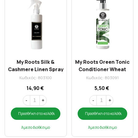
My Roots Silk &
My Roots Green Tonic
Cashmere Linen Spray
Conditioner Wheat
200gr
Proteins & Vitamin E
Κωδικός: 803100
Κωδικός: 803091
250ml
14,90 €
5,50 €
-
+
-
+
Προσθήκη στο καλάθι
Προσθήκη στο καλάθι
Άμεσα διαθέσιμο
Άμεσα διαθέσιμο