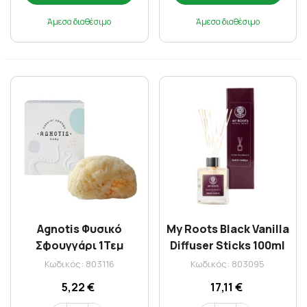
Άμεσα διαθέσιμο
Άμεσα διαθέσιμο
Agnotis Φυσικό
My Roots Black Vanilla
Σφουγγάρι 1Τεμ
Diffuser Sticks 100ml
Κωδικός: 803116
Κωδικός: 803095
5,22 €
17,11 €