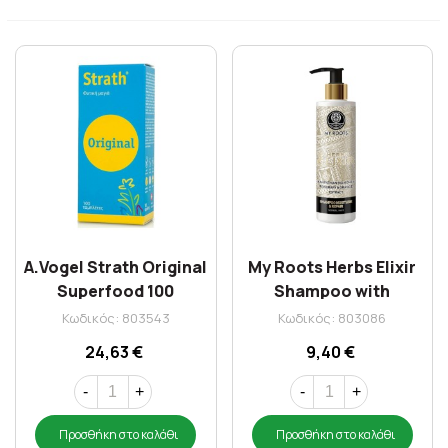
A.Vogel Strath Original
My Roots Herbs Elixir
Superfood 100
Shampoo with
ταμπλέτες
Rosemary & Orange
Κωδικός: 803543
Κωδικός: 803086
250ml
24,63 €
9,40 €
-
+
-
+
Προσθήκη στο καλάθι
Προσθήκη στο καλάθι