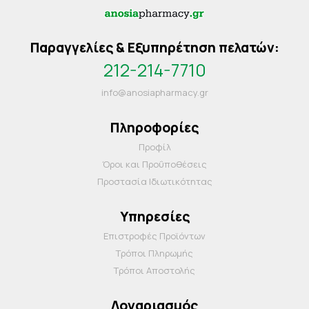
Παραγγελίες & Εξυπηρέτηση πελατών:
212-214-7710
info@anosiapharmacy.gr
Πληροφορίες
Προφίλ
Όροι και Προΰποθέσεις
Προστασία Ιδιωτικότητας
Υπηρεσίες
Επιστροφές Προϊόντων
Τρόποι Πληρωμής
Τρόποι Αποστολής
Λογαριασμός