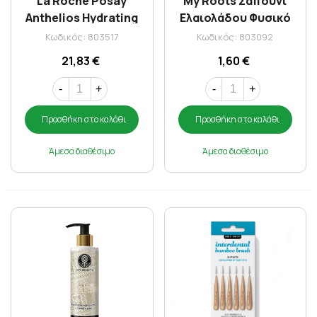
La Roche Posay
My Roots Σαπούνι
Anthelios Hydrating
Ελαιολάδου Φυσικό
Lotion SPF50+ (eco
Παραδοσιακό 125gr
Κωδικός: 803517
Κωδικός: 803092
conscious tube) 250ml
21,83 €
1,60 €
-
+
-
+
Προσθήκη στο καλάθι
Προσθήκη στο καλάθι
Άμεσα διαθέσιμο
Άμεσα διαθέσιμο