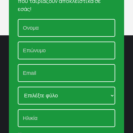
που ταιριάζουν αποκλειστικά σε
εσάς!