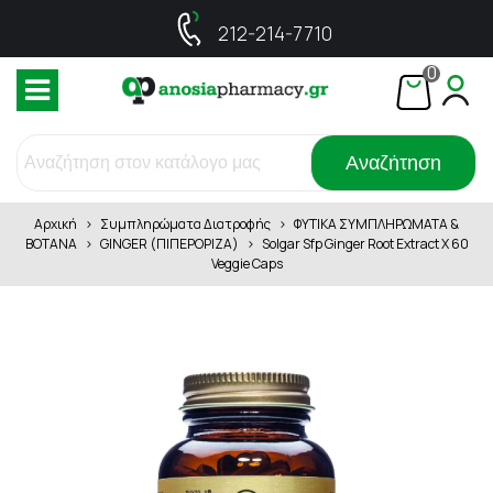
212-214-7710
0
Αναζήτηση
Αρχική
>
Συμπληρώματα Διατροφής
>
ΦΥΤΙΚΑ ΣΥΜΠΛΗΡΩΜΑΤΑ &
ΒΟΤΑΝΑ
>
GINGER (ΠΙΠΕΡΟΡΙΖΑ)
>
Solgar Sfp Ginger Root Extract X 60
Veggie Caps