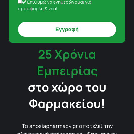
Επιθυμώ να ενημερώνομαι για
προσφορές & νέα!
25 Χρόνια
Εμπειρίας
στο χώρο του
Φαρμακείου!
Το anosiapharmacy.gr αποτελεί την