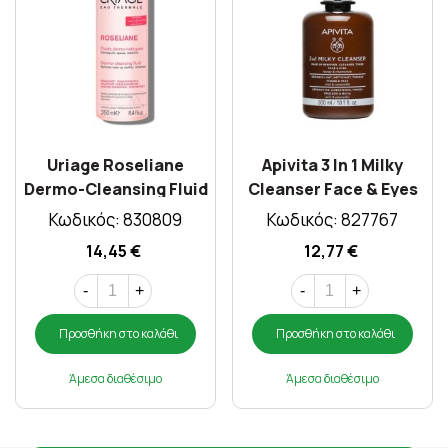
Uriage Roseliane
Apivita 3 In 1 Milky
Dermo-Cleansing Fluid
Cleanser Face & Eyes
250ml
300ml
Κωδικός: 830809
Κωδικός: 827767
14,45 €
12,77 €
-
+
-
+
Προσθήκη στο καλάθι
Προσθήκη στο καλάθι
Άμεσα διαθέσιμο
Άμεσα διαθέσιμο