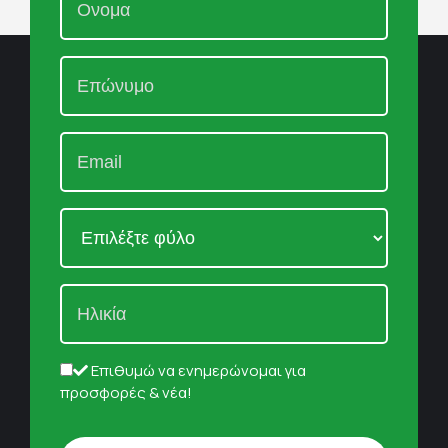
Επιθυμώ να ενημερώνομαι για
προσφορές & νέα!