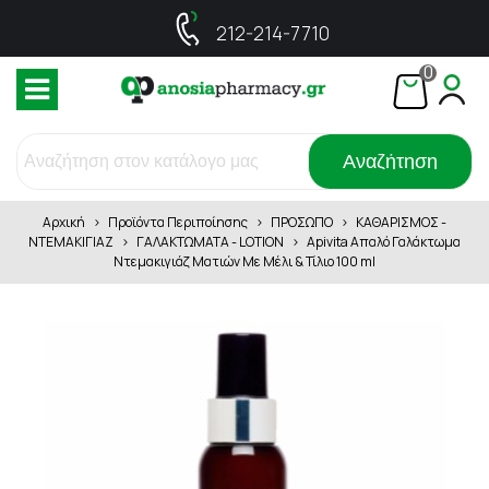
212-214-7710
0
Αναζήτηση
Αρχική
>
Προϊόντα Περιποίησης
>
ΠΡΟΣΩΠΟ
>
ΚΑΘΑΡΙΣΜΟΣ -
ΝΤΕΜΑΚΙΓΙΑΖ
>
ΓΑΛΑΚΤΩΜΑΤΑ - LOTION
>
Apivita Απαλό Γαλάκτωμα
Ντεμακιγιάζ Ματιών Με Μέλι & Τίλιο 100 ml