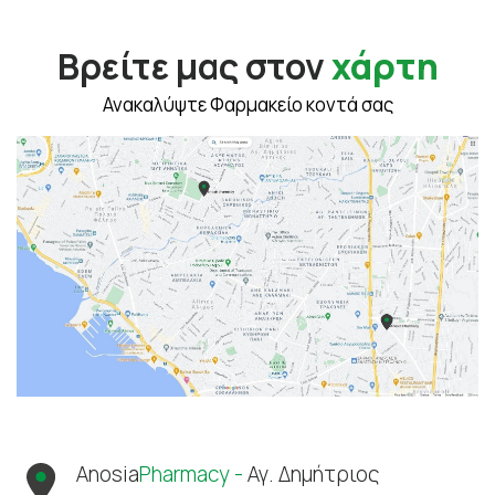
Βρείτε μας στον
χάρτη
Ανακαλύψτε Φαρμακείο κοντά σας
Anosia
Pharmacy -
Αγ. Δημήτριος