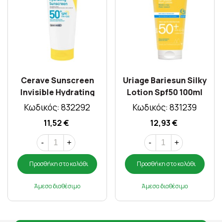
Cerave Sunscreen
Uriage Bariesun Silky
Invisible Hydrating
Lotion Spf50 100ml
Spf50+ 75ml
Κωδικός: 832292
Κωδικός: 831239
11,52 €
12,93 €
-
+
-
+
Προσθήκη στο καλάθι
Προσθήκη στο καλάθι
Άμεσα διαθέσιμο
Άμεσα διαθέσιμο