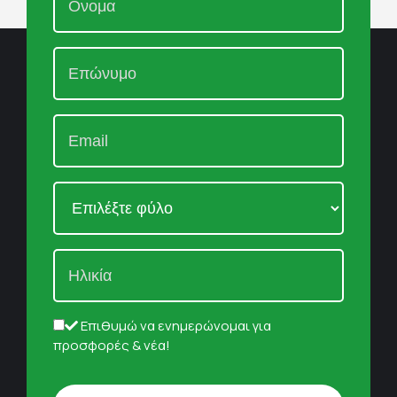
Επιθυμώ να ενημερώνομαι για
προσφορές & νέα!