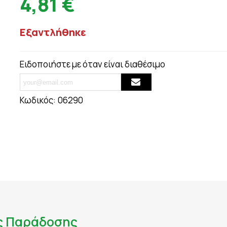
4,81 €
ΟΥΛΕΣ - ΣΗΜ
ΘΥΡΕΟΕΙΔΗΣ
ΨΩΡΙΑΣΗ
ΚΑΤΑΚΡΑΤΗΣΗ ΥΓΡΩΝ - ΔΙΟΥΡΗΤΙΚΑ
Εξαντλήθηκε
ΤΙΟΥ
ΚΡΥΟΛΟΓΗΜΑ
ΚΥΤΤΑΡΙΤΙΔΑ
ΜΝΗΜΗ - ΝΟΗΤΙΚΕΣ ΛΕΙΤΟΥΡΓΙΕΣ
Ειδοποιήστε με όταν είναι διαθέσιμο
ΜΥΪΚΟΙ ΠΟΝΟΙ - ΠΙΑΣΙΜΑΤΑ
 ΙΩΣΕΙΣ
ΝΑΥΤΙΑ
ΝΕΥΡΟΠΑΘΗΤΙΚΟΣ ΠΟΝΟΣ - ΧΡΟΝΙΟΣ Π
Κωδικός:
06290
ΝΥΧΙΑ - ΜΑΛΛΙΑ - ΔΕΡΜΑ
ΟΣΤΑ & ΠΡΟΒΛΗΜΑΤΑ ΑΡΘΡΩΣΕΩΝ
ΚΤΟΖΗ
ΟΣΤΕΟΠΟΡΩΣΗ
ΙΗΤΙΚΟΥ
ΟΥΡΙΚΟ ΟΞΥ
ΟΥΡΟΠΟΙΗΤΙΚΟ
ς Παράδοσης