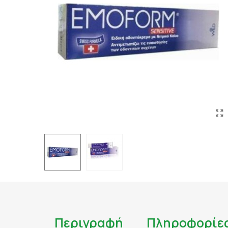
ΤΑΤΟΥΑΖ
ΑΝΤΙΦΛΕΓΜΟΝΩΔΗ
ΑΠΟΤΟΞΙΝΩΣΗ
ΑΠΟΤΟΞΙΝΩΣΗ ΣΥΚΩ
ΑΡΘΡΙΤΙΔΑ
ΑΣΦΑΛΕΣ ΜΑΥΡΙΣΜΑ
ΑΦΥΔΑΤΩΣΗ
ΒΗΧΑΣ/ ΛΟΙΜΩΞΕΙΣ/
ΓΑΣΤΡΕΝΤΕΡΙΚΟ
ΔΙΑΒΗΤΗΣ
ΔΙΑΡΡΟΙΑ
ΔΥΣΑΝΕΞΙΑ ΣΤΗ ΛΑ
ΕΝΙΣΧΥΣΗ ΑΝΟΣΟΠΟ
Περιγραφή
Πληροφορίε