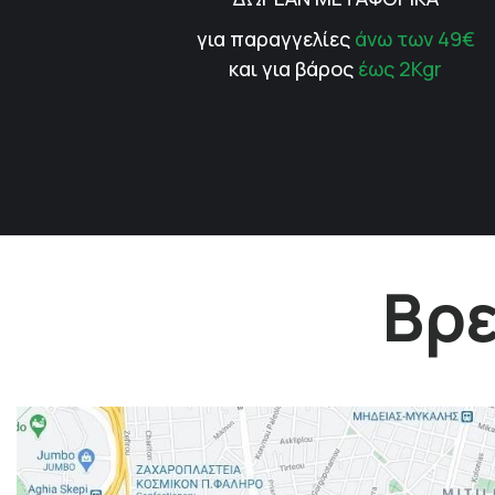
για παραγγελίες
άνω των 49€
και για βάρος
έως 2Kgr
Βρε