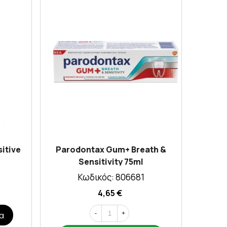
itive
Parodontax Gum+ Breath &
Nopal
Sensitivity 75ml
Κωδικός: 806681
4,65 €
α
-
+