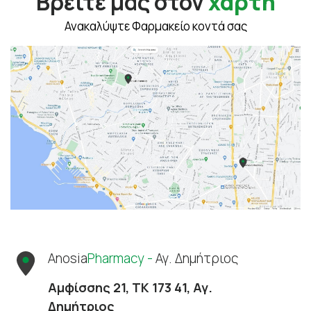
Βρείτε μας στον
χάρτη
Ανακαλύψτε Φαρμακείο κοντά σας
Anosia
Pharmacy -
Αγ. Δημήτριος
Αμφίσσης 21, ΤΚ 173 41, Αγ.
Δημήτριος