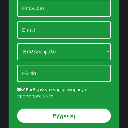
Επιθυμώ να ενημερώνομαι για
προσφορές & νέα!