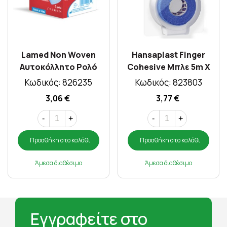
Lamed Non Woven
Hansaplast Finger
Αυτοκόλλητο Ρολό
Cohesive Μπλε 5m X
Στήριξης Επιθέματος
2,5cm
Κωδικός: 826235
Κωδικός: 823803
10cm X 10m
3,06 €
3,77 €
-
+
-
+
Προσθήκη στο καλάθι
Προσθήκη στο καλάθι
Άμεσα διαθέσιμο
Άμεσα διαθέσιμο
Εγγραφείτε στο