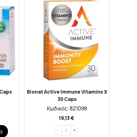
 Caps
Bionat Active Immune Vitamins X
Quest 
30 Caps
Κωδικός: 821098
19,13 €
α
-
+