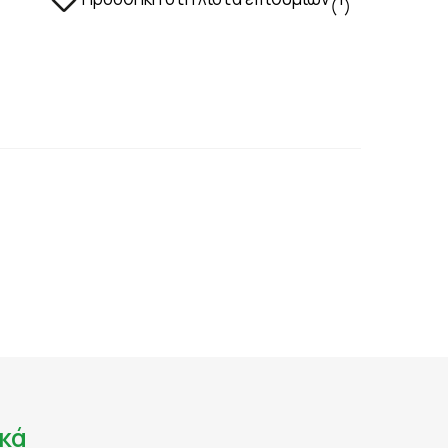
ΑΔΙΑ - ΑΝΑΠΛΑΣΗ
(
)
ΣΤΥΤΙΚΗ ΔΥΣΛΕΙΤΟΥΡΓΙΑ - ΧΑΜΗΛΗ LIBIDO
ΤΡΙΧΟΠΤΩΣΗ
ΥΠΟΓΟΝΙΜΟΤΗΤΑ
ΦΛΕΒΙΚΗ ΑΝΕΠΑΡΚΕΙΑ -ΦΛΕΒΙΤΙΔΑ - ΚΙΡΣΟΙ
ΧΟΛΗΣΤΕΡΙΝΗ - ΚΑΡΔΙΑΓΓΕΙΑΚΗ ΛΕΙΤΟΥΡΓΙΑ
ΟΝΟΣ
κά