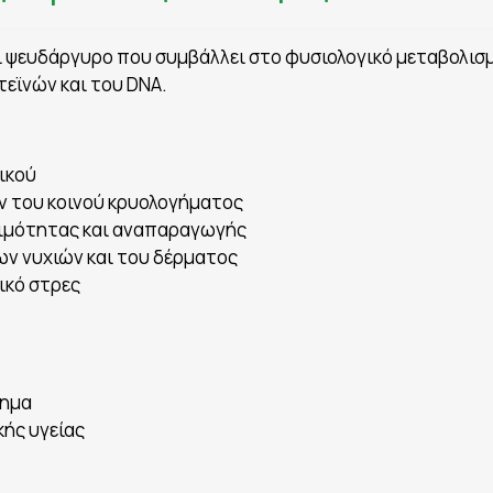
ει ψευδάργυρο που συμβάλλει στο φυσιολογικό μεταβολι
εϊνών και του DNA.
ικού
 του κοινού κρυολογήματος
νιμότητας και αναπαραγωγής
ων νυχιών και του δέρματος
ικό στρες
γημα
ής υγείας