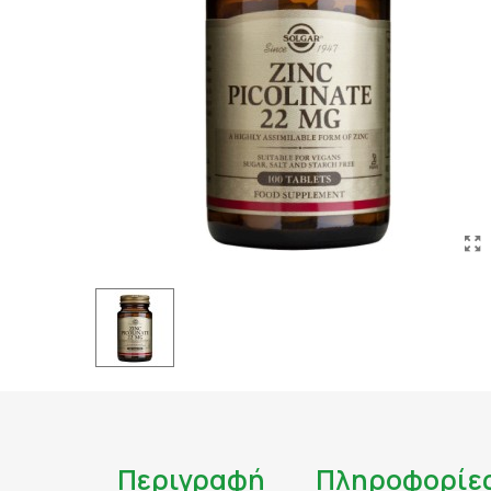
ΤΑΤΟΥΑΖ
ΑΝΤΙΦΛΕΓΜΟΝΩΔΗ
ΑΠΟΤΟΞΙΝΩΣΗ
ΑΠΟΤΟΞΙΝΩΣΗ ΣΥΚΩ
ΑΡΘΡΙΤΙΔΑ
ΑΣΦΑΛΕΣ ΜΑΥΡΙΣΜΑ
ΑΦΥΔΑΤΩΣΗ
ΒΗΧΑΣ/ ΛΟΙΜΩΞΕΙΣ/
ΓΑΣΤΡΕΝΤΕΡΙΚΟ
ΔΙΑΒΗΤΗΣ
ΔΙΑΡΡΟΙΑ
ΔΥΣΑΝΕΞΙΑ ΣΤΗ ΛΑ
ΕΝΙΣΧΥΣΗ ΑΝΟΣΟΠΟ
Περιγραφή
Πληροφορίε