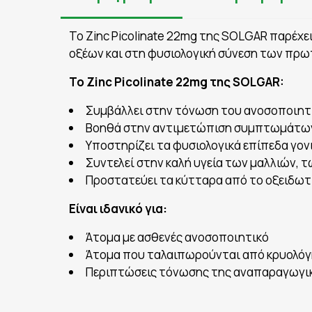
To Zinc Picolinate 22mg της SOLGAR παρέχ
οξέων και στη φυσιολογική σύνεση των πρωτ
To Zinc Picolinate 22mg της SOLGAR:
Συμβάλλει στην τόνωση του ανοσοποιητ
Βοηθά στην αντιμετώπιση συμπτωμάτων
Υποστηρίζει τα φυσιολογικά επίπεδα γο
Συντελεί στην καλή υγεία των μαλλιών, τ
Προστατεύει τα κύτταρα από το οξειδωτ
Είναι ιδανικό για:
Άτομα με ασθενές ανοσοποιητικό
Άτομα που ταλαιπωρούνται από κρυολό
Περιπτώσεις τόνωσης της αναπαραγωγικ