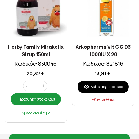
Herby Family Mirakelix
Arkopharma Vit C & D3
Sirup 150ml
1000IU X 20
Αναβράζοντα Δισκία
Κωδικός: 830046
Κωδικός: 821816
20,32 €
13,81 €
-
+
Δείτε περισσότερα
Προσθήκη στο καλάθι
Εξαντλήθηκε
Άμεσα διαθέσιμο