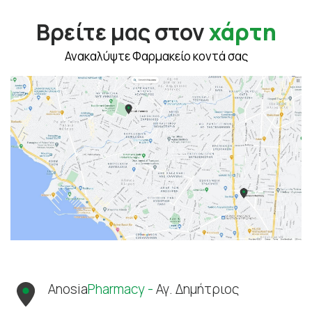
Βρείτε μας στον
χάρτη
Ανακαλύψτε Φαρμακείο κοντά σας
Anosia
Pharmacy -
Αγ. Δημήτριος