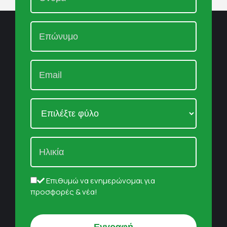
Επιθυμώ να ενημερώνομαι για
προσφορές & νέα!