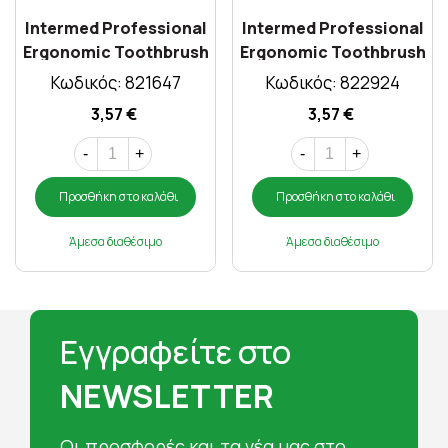
Intermed Professional
Intermed Professional
Ergonomic Toothbrush
Ergonomic Toothbrush
Medium Purpule
Medium Black
Κωδικός: 821647
Κωδικός: 822924
3,57 €
3,57 €
-
+
-
+
Προσθήκη στο καλάθι
Προσθήκη στο καλάθι
Άμεσα διαθέσιμο
Άμεσα διαθέσιμο
Εγγραφείτε στο
NEWSLETTER
Oι προσφορές και τα νέα μας στο