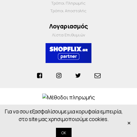
Τρόποι Πληρωμής
Τρόποι Αποστολής
Λογαριασμός
Λίστα Επιθυμιών
Για να σου εξασφαλίσουμε μια κορυφαία εμπειρία,
Anosiapharmacy © 2026 - All Rights Reserved
Powered by
CloudOn
στο site μας χρησιμοποιούμε cookies.
×
OK
Κορυφή