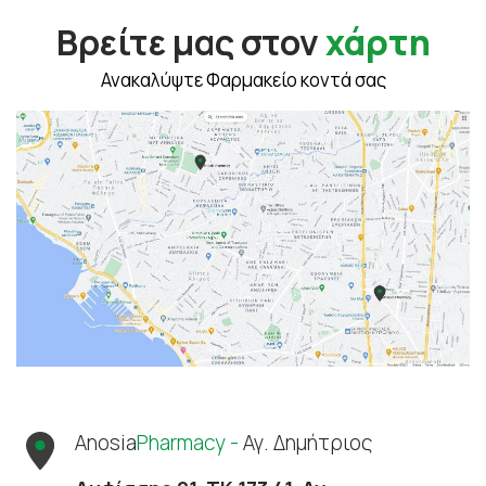
Βρείτε μας στον
χάρτη
Ανακαλύψτε Φαρμακείο κοντά σας
Anosia
Pharmacy -
Αγ. Δημήτριος