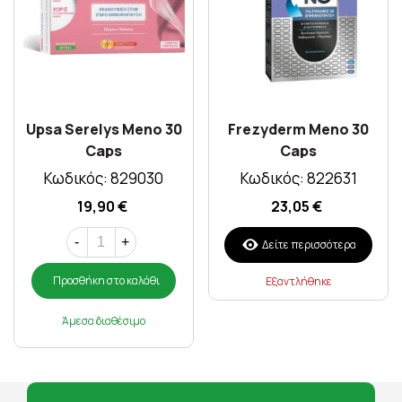
Upsa Serelys Meno 30
Frezyderm Meno 30
Caps
Caps
Κωδικός: 829030
Κωδικός: 822631
19,90 €
23,05 €
-
+
Δείτε περισσότερα
Προσθήκη στο καλάθι
Εξαντλήθηκε
Άμεσα διαθέσιμο