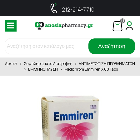
212-214-7710
0
Αναζήτηση
Αρχική
>
Συμπληρώματα Διατροφής
>
ΑΝΤΙΜΕΤΩΠΙΣΗ ΠΡΟΒΛΗΜΑΤΩΝ
>
ΕΜΜΗΝΟΠΑΥΣΗ
>
Medichrom Emmiren X 60 Tabs