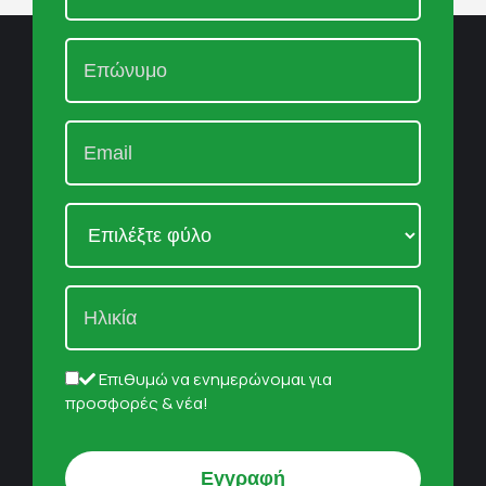
Επιθυμώ να ενημερώνομαι για
προσφορές & νέα!